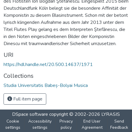
des Flötisten Ion Bogdan Ştefănescu. Eingespielt 2015 beim
Deutschlandfunk Köln belegt sie die besondere Affinität der
Komponistin zu diesem Blasinstrument. Schon mit der betont
lyrisch klingenden Aufnahme aus dem Jahr 2013 unter dem
Titel Flutes Play gelang es dem Interpreten Ştefănescu, die
in den Noten eingeschriebenen Bilder der Komponistin
Dinescu mit traumwandlerischer Sicherheit umzusetzen.
URI
https://hdl.handle.net/20.500.14637/1971
Collections
Studia Universitatis Babeș-Bolyai Musica
Full item page
DSpace software
copyright © 2002-2026
LYRASIS
Cookie
Accessibility
Privacy
End User
Send
settings
settings
policy
Agreement
Feedback