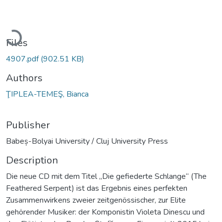
Loading...
Files
4907.pdf
(902.51 KB)
Authors
ŢIPLEA-TEMEŞ, Bianca
Publisher
Babeș-Bolyai University / Cluj University Press
Description
Die neue CD mit dem Titel „Die gefiederte Schlange“ (The
Feathered Serpent) ist das Ergebnis eines perfekten
Zusammenwirkens zweier zeitgenössischer, zur Elite
gehörender Musiker: der Komponistin Violeta Dinescu und