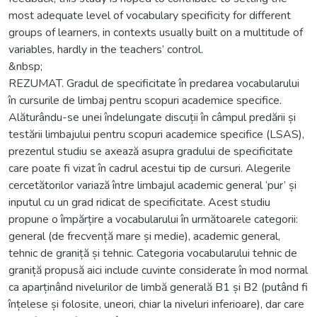
most adequate level of vocabulary specificity for different
groups of learners, in contexts usually built on a multitude of
variables, hardly in the teachers’ control.
&nbsp;
REZUMAT. Gradul de specificitate în predarea vocabularului
în cursurile de limbaj pentru scopuri academice specifice.
Alăturându-se unei îndelungate discuții în câmpul predării și
testării limbajului pentru scopuri academice specifice (LSAS),
prezentul studiu se axează asupra gradului de specificitate
care poate fi vizat în cadrul acestui tip de cursuri. Alegerile
cercetătorilor variază între limbajul academic general ‘pur’ și
inputul cu un grad ridicat de specificitate. Acest studiu
propune o împărțire a vocabularului în următoarele categorii:
general (de frecvență mare și medie), academic general,
tehnic de graniță și tehnic. Categoria vocabularului tehnic de
graniță propusă aici include cuvinte considerate în mod normal
ca aparținând nivelurilor de limbă generală B1 și B2 (putând fi
înțelese și folosite, uneori, chiar la niveluri inferioare), dar care