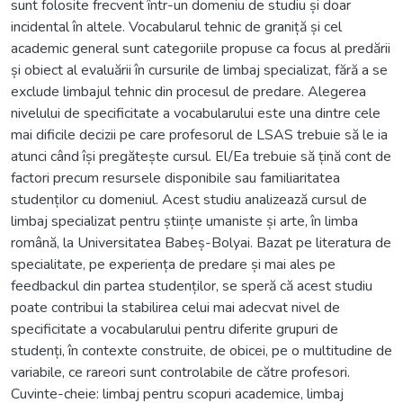
sunt folosite frecvent într-un domeniu de studiu și doar
incidental în altele. Vocabularul tehnic de graniță și cel
academic general sunt categoriile propuse ca focus al predării
și obiect al evaluării în cursurile de limbaj specializat, fără a se
exclude limbajul tehnic din procesul de predare. Alegerea
nivelului de specificitate a vocabularului este una dintre cele
mai dificile decizii pe care profesorul de LSAS trebuie să le ia
atunci când își pregătește cursul. El/Ea trebuie să țină cont de
factori precum resursele disponibile sau familiaritatea
studenților cu domeniul. Acest studiu analizează cursul de
limbaj specializat pentru științe umaniste și arte, în limba
română, la Universitatea Babeș-Bolyai. Bazat pe literatura de
specialitate, pe experiența de predare și mai ales pe
feedbackul din partea studenților, se speră că acest studiu
poate contribui la stabilirea celui mai adecvat nivel de
specificitate a vocabularului pentru diferite grupuri de
studenți, în contexte construite, de obicei, pe o multitudine de
variabile, ce rareori sunt controlabile de către profesori.
Cuvinte-cheie: limbaj pentru scopuri academice, limbaj