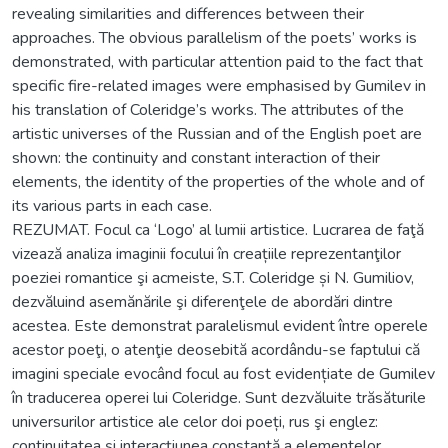
revealing similarities and differences between their
approaches. The obvious parallelism of the poets’ works is
demonstrated, with particular attention paid to the fact that
specific fire-related images were emphasised by Gumilev in
his translation of Coleridge’s works. The attributes of the
artistic universes of the Russian and of the English poet are
shown: the continuity and constant interaction of their
elements, the identity of the properties of the whole and of
its various parts in each case.
REZUMAT. Focul ca ‘Logo’ al lumii artistice. Lucrarea de faţă
vizează analiza imaginii focului în creațiile reprezentanţilor
poeziei romantice şi acmeiste, S.T. Coleridge și N. Gumiliov,
dezvăluind asemănările şi diferenţele de abordări dintre
acestea. Este demonstrat paralelismul evident între operele
acestor poeţi, o atenţie deosebită acordându-se faptului că
imagini speciale evocând focul au fost evidențiate de Gumilev
în traducerea operei lui Coleridge. Sunt dezvăluite trăsăturile
universurilor artistice ale celor doi poeți, rus şi englez:
continuitatea şi interacțiunea constantă a elementelor