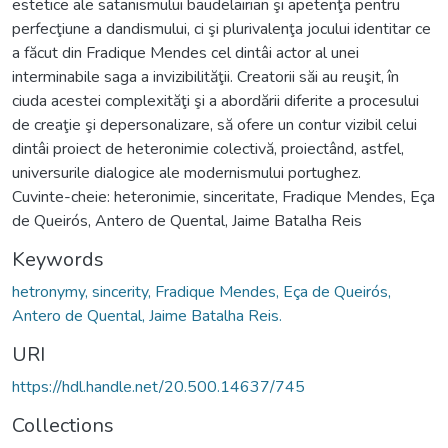
estetice ale satanismului baudelairian şi apetenţa pentru
perfecţiune a dandismului, ci şi plurivalenţa jocului identitar ce
a făcut din Fradique Mendes cel dintâi actor al unei
interminabile saga a invizibilităţii. Creatorii săi au reuşit, în
ciuda acestei complexităţi şi a abordării diferite a procesului
de creaţie şi depersonalizare, să ofere un contur vizibil celui
dintâi proiect de heteronimie colectivă, proiectând, astfel,
universurile dialogice ale modernismului portughez.
Cuvinte-cheie: heteronimie, sinceritate, Fradique Mendes, Eça
de Queirós, Antero de Quental, Jaime Batalha Reis
Keywords
hetronymy, sincerity, Fradique Mendes, Eça de Queirós,
Antero de Quental, Jaime Batalha Reis.
URI
https://hdl.handle.net/20.500.14637/745
Collections