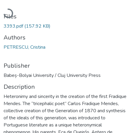
Loading...
Files
3393.pdf
(157.92 KB)
Authors
PETRESCU, Cristina
Publisher
Babeș-Bolyai University / Cluj University Press
Description
Heteronimy and sincerity in the creation of the first Fradique
Mendes. The “tricephalic poet” Carlos Fradique Mendes,
collective creation of the Generation of 1870 and synthesis
of the ideals of this generation, was introduced to
Portuguese literature as a unique heteronymical
phenomenon. His parents, Eça de Queirós, Antero de