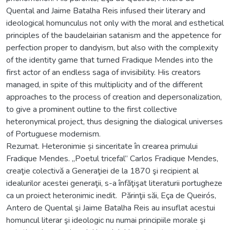
Quental and Jaime Batalha Reis infused their literary and
ideological homunculus not only with the moral and esthetical
principles of the baudelairian satanism and the appetence for
perfection proper to dandyism, but also with the complexity
of the identity game that turned Fradique Mendes into the
first actor of an endless saga of invisibility. His creators
managed, in spite of this multiplicity and of the different
approaches to the process of creation and depersonalization,
to give a prominent outline to the first collective
heteronymical project, thus designing the dialogical universes
of Portuguese modernism.
Rezumat. Heteronimie și sinceritate în crearea primului
Fradique Mendes. „Poetul tricefal” Carlos Fradique Mendes,
creaţie colectivă a Generaţiei de la 1870 şi recipient al
idealurilor acestei generaţii, s-a înfăţişat literaturii portugheze
ca un proiect heteronimic inedit. Părinţii săi, Eça de Queirós,
Antero de Quental şi Jaime Batalha Reis au insuflat acestui
homuncul literar şi ideologic nu numai principiile morale şi