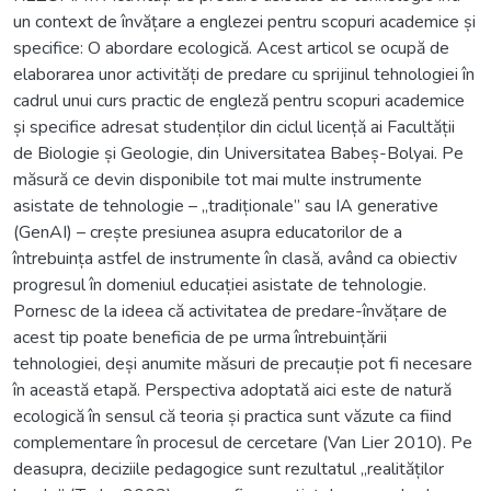
un context de învățare a englezei pentru scopuri academice și
specifice: O abordare ecologică. Acest articol se ocupă de
elaborarea unor activități de predare cu sprijinul tehnologiei în
cadrul unui curs practic de engleză pentru scopuri academice
și specifice adresat studenților din ciclul licență ai Facultății
de Biologie și Geologie, din Universitatea Babeș-Bolyai. Pe
măsură ce devin disponibile tot mai multe instrumente
asistate de tehnologie – „tradiționale” sau IA generative
(GenAI) – crește presiunea asupra educatorilor de a
întrebuința astfel de instrumente în clasă, având ca obiectiv
progresul în domeniul educației asistate de tehnologie.
Pornesc de la ideea că activitatea de predare-învățare de
acest tip poate beneficia de pe urma întrebuințării
tehnologiei, deși anumite măsuri de precauție pot fi necesare
în această etapă. Perspectiva adoptată aici este de natură
ecologică în sensul că teoria și practica sunt văzute ca fiind
complementare în procesul de cercetare (Van Lier 2010). Pe
deasupra, deciziile pedagogice sunt rezultatul „realităților