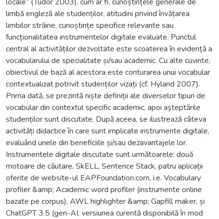
locale” (Tudor 2003), cum ar fi, cunoștințele generale de
limbă engleză ale studenților, atitudini privind învățarea
limbilor străine, cunoștințe specifice relevante sau
funcționalitatea instrumentelor digitale evaluate. Punctul
central al activităților dezvoltate este scoaterea în evidență a
vocabularului de specialitate și/sau academic. Cu alte cuvinte,
obiectivul de bază al acestora este conturarea unui vocabular
contextualizat potrivit studenților vizați (cf. Hyland 2007).
Prima dată, se prezintă niște definiții ale diverselor tipuri de
vocabular din contextul specific academic, apoi așteptările
studenților sunt discutate. După aceea, se ilustrează câteva
activități didactice în care sunt implicate instrumente digitale,
evaluând unele din beneficiile și/sau dezavantajele lor.
Instrumentele digitale discutate sunt următoarele: două
motoare de căutare, SkELL, Sentence Stack, patru aplicații
oferite de website-ul EAPFoundation.com, i.e. Vocabulary
profiler &amp; Academic word profiler (instrumente online
bazate pe corpus), AWL highlighter &amp; Gapfill maker, și
ChatGPT 3.5 (gen-AI, versiunea curentă disponibilă în mod