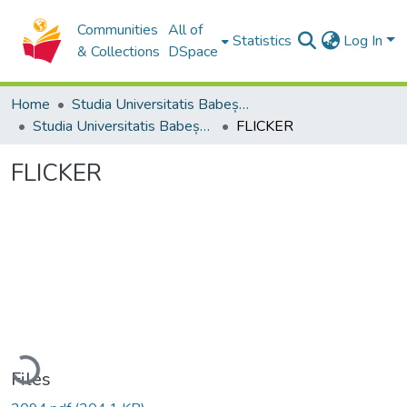
Communities
All of
Statistics
Log In
& Collections
DSpace
Home
Studia Universitatis Babeș-Bolyai Collection
Studia Universitatis Babeș-Bolyai Philologia
FLICKER
FLICKER
Loading...
Files