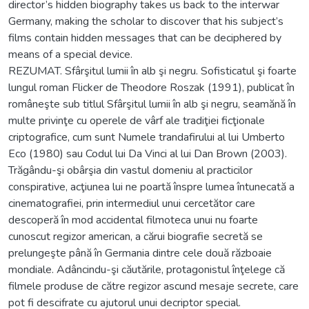
director’s hidden biography takes us back to the interwar
Germany, making the scholar to discover that his subject’s
films contain hidden messages that can be deciphered by
means of a special device.
REZUMAT. Sfârşitul lumii în alb şi negru. Sofisticatul şi foarte
lungul roman Flicker de Theodore Roszak (1991), publicat în
româneşte sub titlul Sfârşitul lumii în alb şi negru, seamănă în
multe privinţe cu operele de vârf ale tradiţiei ficţionale
criptografice, cum sunt Numele trandafirului al lui Umberto
Eco (1980) sau Codul lui Da Vinci al lui Dan Brown (2003).
Trăgându-şi obârşia din vastul domeniu al practicilor
conspirative, acţiunea lui ne poartă înspre lumea întunecată a
cinematografiei, prin intermediul unui cercetător care
descoperă în mod accidental filmoteca unui nu foarte
cunoscut regizor american, a cărui biografie secretă se
prelungeşte până în Germania dintre cele două războaie
mondiale. Adâncindu-şi căutările, protagonistul înţelege că
filmele produse de către regizor ascund mesaje secrete, care
pot fi descifrate cu ajutorul unui decriptor special.