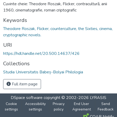
Cuvinte cheie: Theodore Roszak, Flicker, contracultură, anii
1960, cinematografie, roman criptografic
Keywords
Theodore Roszak, Flicker, counterculture, the Sixties, cinema,
cryptographic novels.
URI
https://hdl.handle.net/20.500.14637/426
Collections
Studia Universitatis Babeș-Bolyai Philologia
Full item page
DSpace software
copyright © 2002-2026
LYRASIS
Cookie
Accessibility
Privacy
End User
Send
settings
settings
policy
Agreement
Feedback
COAR Notify