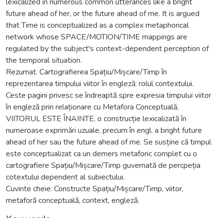
lexicalized in numerous common utterances like a bright
future ahead of her, or the future ahead of me. It is argued
that Time is conceptualized as a complex metaphorical
network whose SPACE/MOTION/TIME mappings are
regulated by the subject's context-dependent perception of
the temporal situation.
Rezumat. Cartografierea Spațiu/Mișcare/Timp în
reprezentarea timpului viitor în engleză: rolul contextului.
Ceste pagini privesc se îndreaptă spre expresia timpului viitor
în engleză prin relaționare cu Metafora Conceptuală,
VIITORUL ESTE ÎNAINTE, o construcție lexicalizată în
numeroase exprimări uzuale, precum în engl. a bright future
ahead of her sau the future ahead of me. Se susține că timpul
este conceptualizat ca un demers metaforic complet cu o
cartografiere Spațiu/Mișcare/Timp guvernată de percpeția
cotextului dependent al subiectului.
Cuvinte cheie: Constructe Spațiu/Mișcare/Timp, viitor,
metaforă conceptuală, context, engleză.