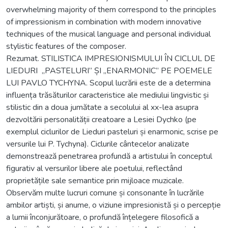
overwhelming majority of them correspond to the principles
of impressionism in combination with modern innovative
techniques of the musical language and personal individual
stylistic features of the composer.
Rezumat. STILISTICA IMPRESIONISMULUI ÎN CICLUL DE
LIEDURI „PASTELURI” ȘI „ENARMONIC” PE POEMELE
LUI PAVLO TYCHYNA. Scopul lucrării este de a determina
influența trăsăturilor caracteristice ale mediului lingvistic și
stilistic din a doua jumătate a secolului al xx-lea asupra
dezvoltării personalității creatoare a Lesiei Dychko (pe
exemplul ciclurilor de Lieduri pasteluri și enarmonic, scrise pe
versurile lui P. Tychyna). Ciclurile cântecelor analizate
demonstrează penetrarea profundă a artistului în conceptul
figurativ al versurilor libere ale poetului, reflectând
proprietățile sale semantice prin mijloace muzicale.
Observăm multe lucruri comune și consonante în lucrările
ambilor artiști, și anume, o viziune impresionistă și o percepție
a lumii înconjurătoare, o profundă înțelegere filosofică a