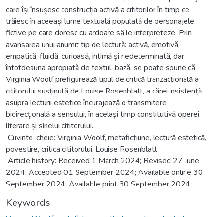
care își însușesc construcția activă a cititorilor în timp ce
trăiesc în aceeași lume textuală populată de personajele
fictive pe care doresc cu ardoare să le interpreteze. Prin
avansarea unui anumit tip de lectură: activă, emotivă,
empatică, fluidă, curioasă, intimă și nedeterminată, dar
întotdeauna apropiată de textul-bază, se poate spune că
Virginia Woolf prefigurează tipul de critică tranzacțională a
cititorului susținută de Louise Rosenblatt, a cărei insistență
asupra lecturii estetice încurajează o transmitere
bidirecțională a sensului, în același timp constitutivă operei
literare și sinelui cititorului.
Cuvinte-cheie: Virginia Woolf, metaficțiune, lectură estetică,
povestire, critica cititorului, Louise Rosenblatt
Article history: Received 1 March 2024; Revised 27 June
2024; Accepted 01 September 2024; Available online 30
September 2024; Available print 30 September 2024.
Keywords