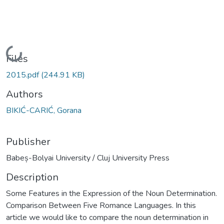
Loading...
Files
2015.pdf
(244.91 KB)
Authors
BIKIĆ-CARIĆ, Gorana
Publisher
Babeș-Bolyai University / Cluj University Press
Description
Some Features in the Expression of the Noun Determination.
Comparison Between Five Romance Languages. In this
article we would like to compare the noun determination in