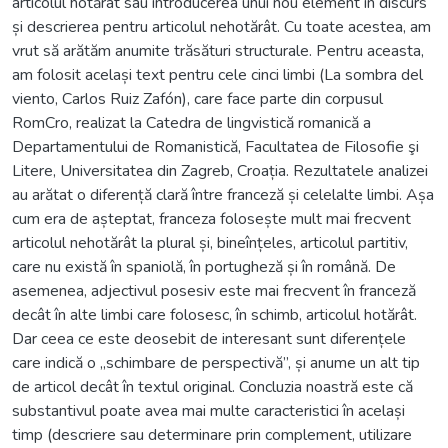
articolul hotărât sau introducerea unui nou element în discurs
și descrierea pentru articolul nehotărât. Cu toate acestea, am
vrut să arătăm anumite trăsături structurale. Pentru aceasta,
am folosit același text pentru cele cinci limbi (La sombra del
viento, Carlos Ruiz Zafón), care face parte din corpusul
RomCro, realizat la Catedra de lingvistică romanică a
Departamentului de Romanistică, Facultatea de Filosofie şi
Litere, Universitatea din Zagreb, Croația. Rezultatele analizei
au arătat o diferență clară între franceză și celelalte limbi. Așa
cum era de așteptat, franceza folosește mult mai frecvent
articolul nehotărât la plural și, bineînțeles, articolul partitiv,
care nu există în spaniolă, în portugheză și în română. De
asemenea, adjectivul posesiv este mai frecvent în franceză
decât în alte limbi care folosesc, în schimb, articolul hotărât.
Dar ceea ce este deosebit de interesant sunt diferențele
care indică o „schimbare de perspectivă”, și anume un alt tip
de articol decât în textul original. Concluzia noastră este că
substantivul poate avea mai multe caracteristici în același
timp (descriere sau determinare prin complement, utilizare