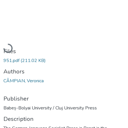
Loading...
Files
951.pdf
(211.02 KB)
Authors
CȂMPIAN, Veronica
Publisher
Babeș-Bolyai University / Cluj University Press
Description