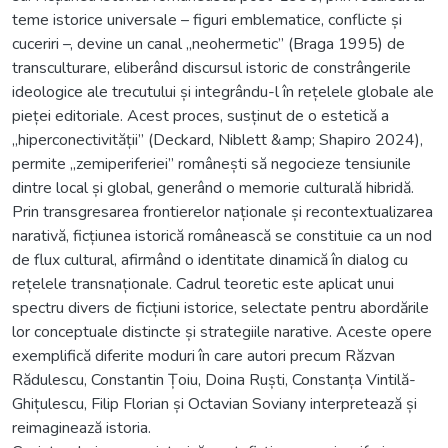
teme istorice universale – figuri emblematice, conflicte și
cuceriri –, devine un canal „neohermetic” (Braga 1995) de
transculturare, eliberând discursul istoric de constrângerile
ideologice ale trecutului și integrându-l în rețelele globale ale
pieței editoriale. Acest proces, susținut de o estetică a
„hiperconectivității” (Deckard, Niblett &amp; Shapiro 2024),
permite „zemiperiferiei” românești să negocieze tensiunile
dintre local și global, generând o memorie culturală hibridă.
Prin transgresarea frontierelor naționale și recontextualizarea
narativă, ficțiunea istorică românească se constituie ca un nod
de flux cultural, afirmând o identitate dinamică în dialog cu
rețelele transnaționale. Cadrul teoretic este aplicat unui
spectru divers de ficțiuni istorice, selectate pentru abordările
lor conceptuale distincte și strategiile narative. Aceste opere
exemplifică diferite moduri în care autori precum Răzvan
Rădulescu, Constantin Țoiu, Doina Ruști, Constanța Vintilă-
Ghițulescu, Filip Florian și Octavian Soviany interpretează și
reimaginează istoria.