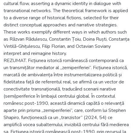
cultural flow, asserting a dynamic identity in dialogue with
transnational networks. The theoretical framework is applied
to a diverse range of historical fictions, selected for their
distinct conceptual approaches and narrative strategies.
These works exemplify different ways in which authors such
as Răzvan Rădulescu, Constantin Țoiu, Doina Ruști, Constanța
Vintilă-Ghițulescu, Filip Florian, and Octavian Soviany
interpret and reimagine history.
REZUMAT. Ficțiunea istorică românească contemporană ca
un transmițător mediator al „zemiperiferiei”. Ficțiunea istorică,
marcată de ambivalența între instrumentalizarea politică și
fidelitatea față de referentul real, se afirmă ca un vector de
conectivitate transnațională, traducând scenarii narative
(semi)periferice în limbajul centrului global. În contextul
românesc post-1990, această dinamică capătă o relevanță
aparte prin prisma „zemiperiferiei”, care, conform lui Stephen
Shapiro, funcționează ca un „tranzistor” (2024, 54) ce
amplifică vocea subalternului, invizibilă centrului fără medierea
sa. Ficțiunea istorică românească post-1990, prin recursul la