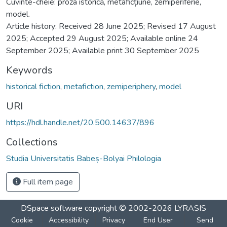
Cuvinte-cheie: proza istorică, metaficțiune, zemiperiferie,
model.
Article history: Received 28 June 2025; Revised 17 August
2025; Accepted 29 August 2025; Available online 24
September 2025; Available print 30 September 2025
Keywords
historical fiction
,
metafiction
,
zemiperiphery
,
model
URI
https://hdl.handle.net/20.500.14637/896
Collections
Studia Universitatis Babeș-Bolyai Philologia
Full item page
DSpace software
copyright © 2002-2026
LYRASIS
Cookie
Accessibility
Privacy
End User
Send