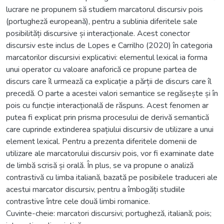
lucrare ne propunem să studiem marcatorul discursiv pois
(portugheză europeană), pentru a sublinia diferitele sale
posibilități discursive și interacționale. Acest conector
discursiv este inclus de Lopes e Carrilho (2020) în categoria
marcatorilor discursivi explicativi: elementul lexical ia forma
unui operator cu valoare anaforică ce propune partea de
discurs care îl urmează ca explicație a părții de discurs care îl
precedă. O parte a acestei valori semantice se regăsește și în
pois cu funcție interacțională de răspuns. Acest fenomen ar
putea fi explicat prin prisma procesului de derivă semantică
care cuprinde extinderea spațiului discursiv de utilizare a unui
element lexical. Pentru a prezenta diferitele domenii de
utilizare ale marcatorului discursiv pois, vor fi examinate date
de limbă scrisă și orală. În plus, se va propune o analiză
contrastivă cu limba italiană, bazată pe posibilele traduceri ale
acestui marcator discursiv, pentru a îmbogăți studiile
contrastive între cele două limbi romanice.
Cuvinte-cheie: marcatori discursivi; portugheză, italiană; pois;