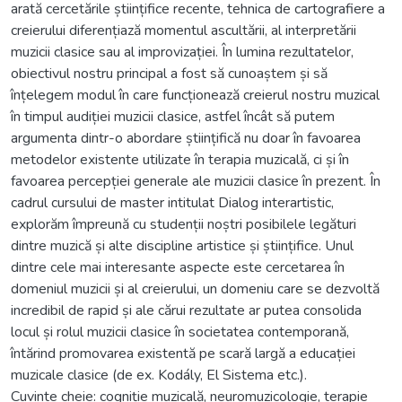
arată cercetările științifice recente, tehnica de cartografiere a
creierului diferențiază momentul ascultării, al interpretării
muzicii clasice sau al improvizației. În lumina rezultatelor,
obiectivul nostru principal a fost să cunoaștem și să
înțelegem modul în care funcționează creierul nostru muzical
în timpul audiției muzicii clasice, astfel încât să putem
argumenta dintr-o abordare științifică nu doar în favoarea
metodelor existente utilizate în terapia muzicală, ci și în
favoarea percepției generale ale muzicii clasice în prezent. În
cadrul cursului de master intitulat Dialog interartistic,
explorăm împreună cu studenții noștri posibilele legături
dintre muzică și alte discipline artistice și științifice. Unul
dintre cele mai interesante aspecte este cercetarea în
domeniul muzicii și al creierului, un domeniu care se dezvoltă
incredibil de rapid și ale cărui rezultate ar putea consolida
locul și rolul muzicii clasice în societatea contemporană,
întărind promovarea existentă pe scară largă a educației
muzicale clasice (de ex. Kodály, El Sistema etc.).
Cuvinte cheie: cogniție muzicală, neuromuzicologie, terapie