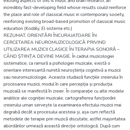
exciting aspects of this is music and brain research, an
incredibly fast-developing field whose results could reinforce
the place and role of classical music in contemporary society,
reinforcing existing broad-based promotion of classical music
education (Kodály, El sistema etc.)
REZUMAT. ORIENTĂRI ÎNCURAJATOARE ÎN
CERCETAREA NEUROMUZICOLOGICĂ PRIVIND
UTILIZAREA MUZICII CLASICE ÎN TERAPIA SONORĂ –
CÂND ȘTIINȚA DEVINE MAGIE. În cadrul muzicologiei
sistematice, ca ramură a psihologiei muzicale, există o
orientare interesantă numită neuroștiința cognitivă a muzicii
sau neuromuzicologie. Aceasta studiază funcțiile creierului în
procesarea muzicii, modul în care percepția și producția
muzicală se manifestă în creier. În comparație cu alte modele
analitice ale cogniției muzicale, cartografierea funcționării
creierului uman servește la examinarea efectului muzicii mai
degrabă decât a procesului acesteia și, așa cum reflectă
metodele de terapie prin muzică discutate, astfel majoritatea
abordărilor urmează această direcție ontologică. După cum