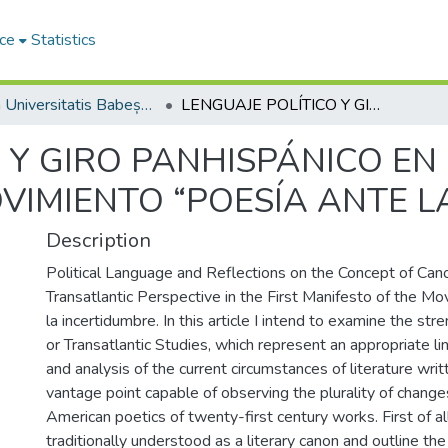
ce
Statistics
Studia Universitatis Babeș-Bolyai Philologia
LENGUAJE POLÍTICO Y GIRO PANHISPÁNICO EN EL PRIMER MANIFIESTO DEL MOVIMIENTO “POESÍA ANTE LA INCERTIDUMBRE”
 Y GIRO PANHISPÁNICO EN
VIMIENTO “POESÍA ANTE L
Description
Political Language and Reflections on the Concept of Can
Transatlantic Perspective in the First Manifesto of the 
la incertidumbre. In this article I intend to examine the st
or Transatlantic Studies, which represent an appropriate li
and analysis of the current circumstances of literature writ
vantage point capable of observing the plurality of change
American poetics of twenty-first century works. First of all
traditionally understood as a literary canon and outline the