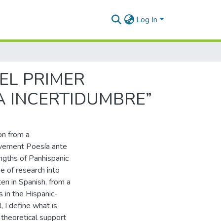
Log In
 EL PRIMER
A INCERTIDUMBRE”
on from a
Movement Poesía ante
rengths of Panhispanic
ne of research into
ten in Spanish, from a
s in the Hispanic-
, I define what is
 theoretical support