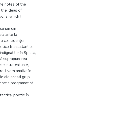
the notes of the
, the ideas of
ions, which I
 canon din
sía ante la
ra coincidenței
oetice transaltantice
ndignaților în Spania,
că suprapunerea
ile intratextuale,
re-l vom analiza în
e ale acesti grup,
vocația programatică
tantică, poezie în