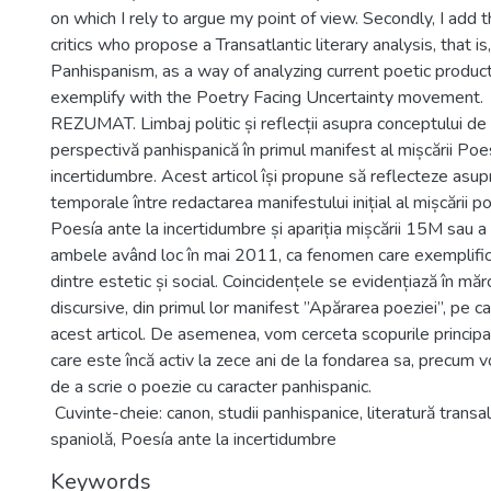
on which I rely to argue my point of view. Secondly, I add 
critics who propose a Transatlantic literary analysis, that is
Panhispanism, as a way of analyzing current poetic product
exemplify with the Poetry Facing Uncertainty movement.
REZUMAT. Limbaj politic și reflecții asupra conceptului de
perspectivă panhispanică în primul manifest al mișcării Poe
incertidumbre. Acest articol își propune să reflecteze asup
temporale între redactarea manifestului inițial al mișcării p
Poesía ante la incertidumbre și apariția mișcării 15M sau a i
ambele având loc în mai 2011, ca fenomen care exemplifi
dintre estetic și social. Coincidențele se evidențiază în mărc
discursive, din primul lor manifest ”Apărarea poeziei”, pe ca
acest articol. De asemenea, vom cerceta scopurile principal
care este încă activ la zece ani de la fondarea sa, precum 
de a scrie o poezie cu caracter panhispanic.
Cuvinte-cheie: canon, studii panhispanice, literatură transal
spaniolă, Poesía ante la incertidumbre
Keywords