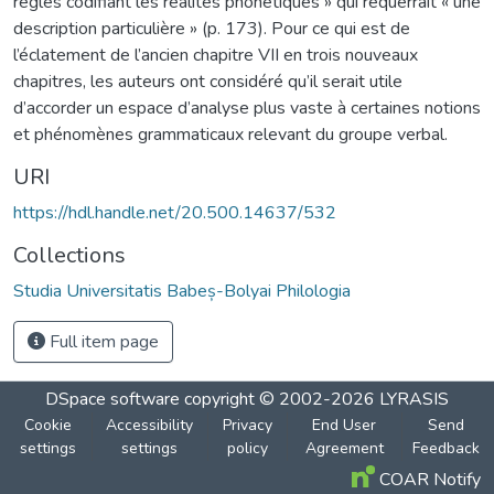
règles codifiant les réalités phonétiques » qui requerrait « une
description particulière » (p. 173). Pour ce qui est de
l’éclatement de l’ancien chapitre VII en trois nouveaux
chapitres, les auteurs ont considéré qu’il serait utile
d’accorder un espace d’analyse plus vaste à certaines notions
et phénomènes grammaticaux relevant du groupe verbal.
URI
https://hdl.handle.net/20.500.14637/532
Collections
Studia Universitatis Babeș-Bolyai Philologia
Full item page
DSpace software
copyright © 2002-2026
LYRASIS
Cookie
Accessibility
Privacy
End User
Send
settings
settings
policy
Agreement
Feedback
COAR Notify