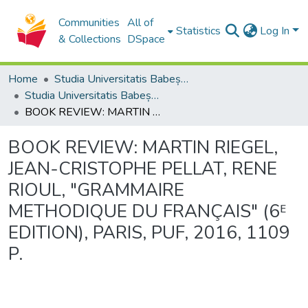
Communities
All of
Statistics
Log In
& Collections
DSpace
Home
Studia Universitatis Babeș-Bolyai Collection
Studia Universitatis Babeș-Bolyai Philologia
BOOK REVIEW: MARTIN RIEGEL, JEAN-CRISTOPHE PELLAT, RENE RIOUL, "GRAMMAIRE METHODIQUE DU FRANÇAIS" (6ᴱ EDITION), PARIS, PUF, 2016, 1109 P.
BOOK REVIEW: MARTIN RIEGEL,
JEAN-CRISTOPHE PELLAT, RENE
RIOUL, "GRAMMAIRE
METHODIQUE DU FRANÇAIS" (6ᴱ
EDITION), PARIS, PUF, 2016, 1109
P.