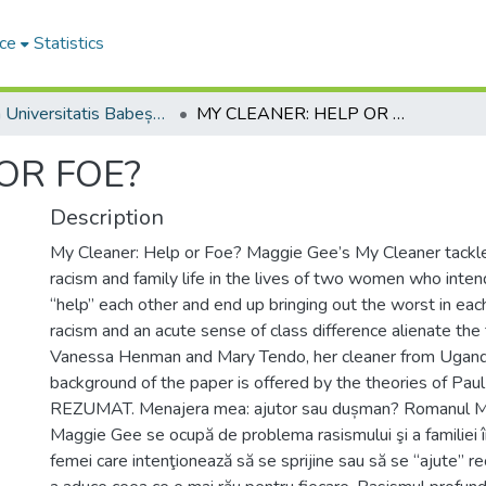
ce
Statistics
Studia Universitatis Babeș-Bolyai Philologia
MY CLEANER: HELP OR FOE?
OR FOE?
Description
My Cleaner: Help or Foe? Maggie Gee’s My Cleaner tackl
racism and family life in the lives of two women who inten
“help” each other and end up bringing out the worst in eac
racism and an acute sense of class difference alienate t
Vanessa Henman and Mary Tendo, her cleaner from Uganda
background of the paper is offered by the theories of Paul 
REZUMAT. Menajera mea: ajutor sau dușman? Romanul Me
Maggie Gee se ocupă de problema rasismului şi a familiei î
femei care intenţionează să se sprijine sau să se “ajute” rec