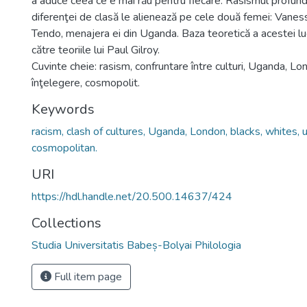
a aduce ceea ce e mai rău pentru fiecare. Rasismul profund 
diferenţei de clasă le alienează pe cele două femei: Van
Tendo, menajera ei din Uganda. Baza teoretică a acestei luc
către teoriile lui Paul Gilroy.
Cuvinte cheie: rasism, confruntare între culturi, Uganda, Lond
înţelegere, cosmopolit.
Keywords
racism, clash of cultures, Uganda, London, blacks, whites, 
cosmopolitan.
URI
https://hdl.handle.net/20.500.14637/424
Collections
Studia Universitatis Babeș-Bolyai Philologia
Full item page