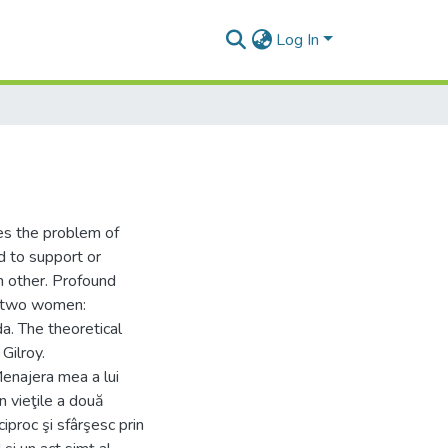
Log In
es the problem of
d to support or
h other. Profound
he two women:
. The theoretical
Gilroy.
najera mea a lui
n vieţile a două
iproc şi sfârşesc prin