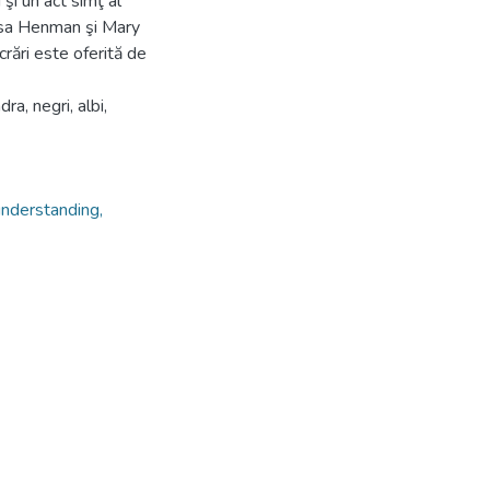
şi un act simţ al
essa Henman şi Mary
rări este oferită de
ra, negri, albi,
understanding,