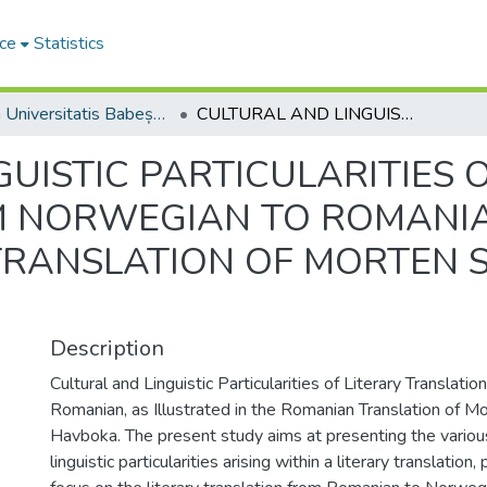
ce
Statistics
Studia Universitatis Babeș-Bolyai Philologia
CULTURAL AND LINGUISTIC PARTICULARITIES OF LITERARY TRANSLATION FROM NORWEGIAN TO ROMANIAN, AS ILLUSTRATED IN THE ROMANIAN TRANSLATION OF MORTEN STRØKNES’ “HAVBOKA”
UISTIC PARTICULARITIES 
 NORWEGIAN TO ROMANIAN
TRANSLATION OF MORTEN 
Description
Cultural and Linguistic Particularities of Literary Translat
Romanian, as Illustrated in the Romanian Translation of M
Havboka. The present study aims at presenting the various
linguistic particularities arising within a literary translation,