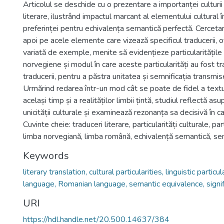
Articolul se deschide cu o prezentare a importanței culturii 
literare, ilustrând impactul marcant al elementului cultural 
preferinței pentru echivalența semantică perfectă. Cercet
apoi pe acele elemente care vizează specificul traducerii, o
variată de exemple, menite să evidențieze particularitățile c
norvegiene și modul în care aceste particularități au fost tr
traducerii, pentru a păstra unitatea și semnificația transmise
Urmărind redarea într-un mod cât se poate de fidel a textul
același timp și a realităților limbii țintă, studiul reflectă as
unicității culturale și examinează rezonanța sa decisivă în cad
Cuvinte cheie: traduceri literare, particularități culturale, part
limba norvegiană, limba română, echivalență semantică, sem
Keywords
literary translation, cultural particularities, linguistic partic
language, Romanian language, semantic equivalence, signif
URI
https://hdl.handle.net/20.500.14637/384