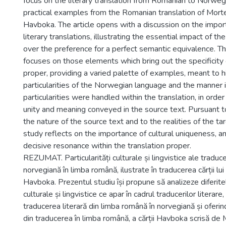
focus on the literary translation from Romanian to Norweg
practical examples from the Romanian translation of Mort
Havboka. The article opens with a discussion on the import
literary translations, illustrating the essential impact of th
over the preference for a perfect semantic equivalence. Th
focuses on those elements which bring out the specificity 
proper, providing a varied palette of examples, meant to hi
particularities of the Norwegian language and the manner 
particularities were handled within the translation, in orde
unity and meaning conveyed in the source text. Pursuant t
the nature of the source text and to the realities of the ta
study reflects on the importance of cultural uniqueness, a
decisive resonance within the translation proper.
REZUMAT. Particularități culturale și lingvistice ale traducer
norvegiană în limba română, ilustrate în traducerea cărții l
Havboka. Prezentul studiu își propune să analizeze diferitele
culturale și lingvistice ce apar în cadrul traducerilor literar
traducerea literară din limba română în norvegiană și oferi
din traducerea în limba română, a cărții Havboka scrisă de