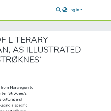
Log In
OF LITERARY
, AS ILLUSTRATED
STRØKNES’
ion from Norwegian to
orten Strøknes’s
 cultural and
 placing a specific