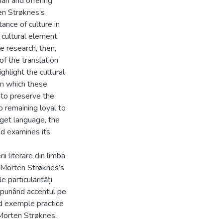
ian and offering
en Strøknes’s
ance of culture in
e cultural element
e research, then,
of the translation
ghlight the cultural
in which these
r to preserve the
o remaining loyal to
rget language, the
nd examines its
ii literare din limba
ui Morten Strøknes’s
 particularități
e, punând accentul pe
nd exemple practice
 Morten Strøknes.