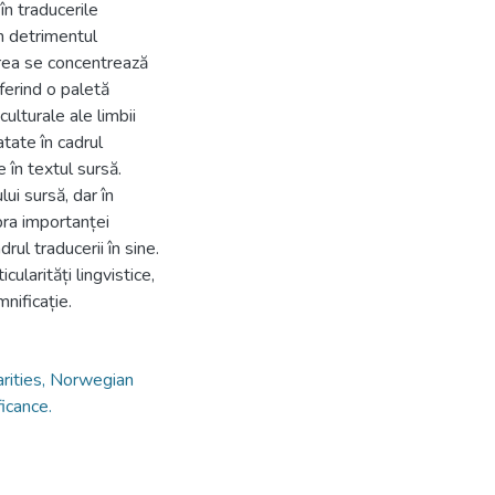
în traducerile
în detrimentul
area se concentrează
ferind o paletă
ulturale ale limbii
atate în cadrul
 în textul sursă.
ui sursă, dar în
upra importanței
rul traducerii în sine.
icularități lingvistice,
nificație.
ularities, Norwegian
icance.