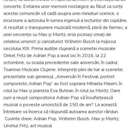
concerte. Evitarea unor memorii nostalgice au făcut ca sorții
acestei comunicări să cadă asupra unei miniaturi scenice, o
incursiune a autorului în lumea ingenuă a lecturilor din copilărie.
A rezultat o transpunere muzicală modernă, plină de farmec, a
unei secvențe cu Max și Moritz, eroii poznași creați de
celebrul umorist și caricaturist Wilhelm Busch la mijlocul
secolului XIX. Prima audiție clujeană a scenetei muzicale
Onkel Fritz de Adrian Pop a avut loc în 2016, la 22
octombrie, cu ocazia precedentei sale aniversări, în cadrul
Toamnei Muzicale Clujene. Interpreții plini de har ai scenetei
prezentate sub genericul „Aniversări în Festival, portret
componistic Adrian Pop” au fost soprana Mihaela Maxim, în
rolul lui Max și pianista Eva Butean, în rolul lui Moritz. Oare
cum a reușit compozitorul Adrian Pop să însuflețească
muzical o poveste umoristică de 150 de ani? La această
întrebare va încerca să răspundă autoarea acestor rânduri.
Cuvinte cheie: Adrian Pop, Wilhelm Busch, Max și Moritz,
Unchiul Fritz, act muzical