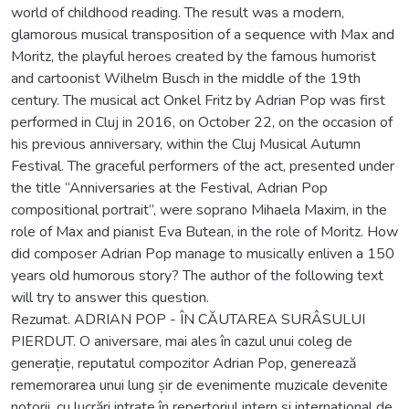
world of childhood reading. The result was a modern,
glamorous musical transposition of a sequence with Max and
Moritz, the playful heroes created by the famous humorist
and cartoonist Wilhelm Busch in the middle of the 19th
century. The musical act Onkel Fritz by Adrian Pop was first
performed in Cluj in 2016, on October 22, on the occasion of
his previous anniversary, within the Cluj Musical Autumn
Festival. The graceful performers of the act, presented under
the title “Anniversaries at the Festival, Adrian Pop
compositional portrait”, were soprano Mihaela Maxim, in the
role of Max and pianist Eva Butean, in the role of Moritz. How
did composer Adrian Pop manage to musically enliven a 150
years old humorous story? The author of the following text
will try to answer this question.
Rezumat. ADRIAN POP - ÎN CĂUTAREA SURÂSULUI
PIERDUT. O aniversare, mai ales în cazul unui coleg de
generație, reputatul compozitor Adrian Pop, generează
rememorarea unui lung șir de evenimente muzicale devenite
notorii, cu lucrări intrate în repertoriul intern și internațional de