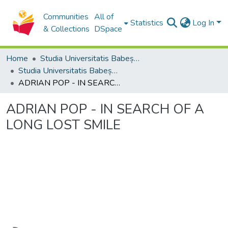
Communities
All of
Statistics
Log In
& Collections
DSpace
Home
Studia Universitatis Babeș-Bolyai Collection
Studia Universitatis Babeș-Bolyai Musica
ADRIAN POP - IN SEARCH OF A LONG LOST SMILE
ADRIAN POP - IN SEARCH OF A
LONG LOST SMILE
Loading...