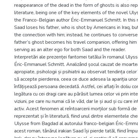
reappearance of the dead in the form of ghosts is also re
literature, being one of the key elements of the novel U
the Franco-Belgian author Éric-Emmanuel Schmitt. In this n
Saad loses his father, who is shot by Americans in Iraq, b
the connection with him; instead, he continues to converse
father’s ghost becomes his travel companion, offering him
serving as an alter ego for both Saad and the reader.
Interpretări ale prezenței fantomei tatălui în romanul Uly
Éric-Emmanuel Schmitt. Analizând șocul cauzat de moarte
apropiate, psihologii și psihiatrii au observat tendința celor
să accepte pierderea, ceea ce duce adesea la apariția unor 
înfățișează persoana decedată. Astfel, cei aflați în doliu c
legătura cu cei dragi care au părăsit lumea celor vii prin in
viziuni, pe care nu numai că le văd, dar le și aud și cu care 
activ. Acest fenomen al reîntoarcerii morților sub formă d
reprezentat și în literatură, fiind unul dintre elementele ch
Ulysse from Bagdad al autorului franco-belgian Éric-Emma
acest roman, tânărul irakian Saad își pierde tatăl, fiind împ