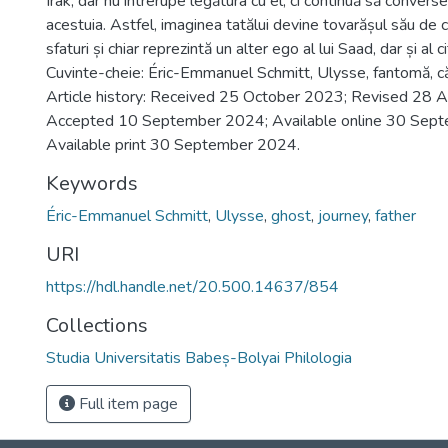
Irak, dar nu întrerupe legătura cu el, ci continuă să conver
acestuia. Astfel, imaginea tatălui devine tovarășul său de că
sfaturi și chiar reprezintă un alter ego al lui Saad, dar și al cit
Cuvinte-cheie: Éric-Emmanuel Schmitt, Ulysse, fantomă, căl
Article history: Received 25 October 2023; Revised 28 
Accepted 10 September 2024; Available online 30 Sep
Available print 30 September 2024.
Keywords
Éric-Emmanuel Schmitt
,
Ulysse
,
ghost
,
journey
,
father
URI
https://hdl.handle.net/20.500.14637/854
Collections
Studia Universitatis Babeș-Bolyai Philologia
Full item page