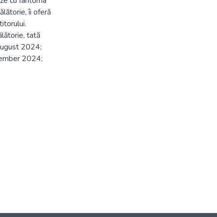
seze cu fantoma
lătorie, îi oferă
itorului.
ătorie, tată
August 2024;
tember 2024;