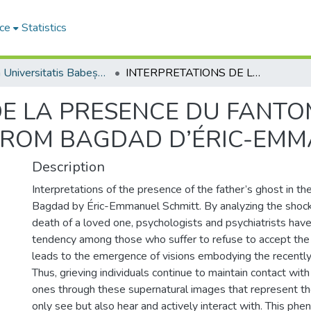
ce
Statistics
Studia Universitatis Babeș-Bolyai Philologia
INTERPRETATIONS DE LA PRESENCE DU FANTOME DU PERE DANS LE ROMAN ULYSSE FROM BAGDAD D’ÉRIC-EMMANUEL SCHMITT
DE LA PRESENCE DU FANTO
FROM BAGDAD D’ÉRIC-EMM
Description
Interpretations of the presence of the father’s ghost in t
Bagdad by Éric-Emmanuel Schmitt. By analyzing the shoc
death of a loved one, psychologists and psychiatrists have
tendency among those who suffer to refuse to accept the 
leads to the emergence of visions embodying the recentl
Thus, grieving individuals continue to maintain contact wit
ones through these supernatural images that represent th
only see but also hear and actively interact with. This ph