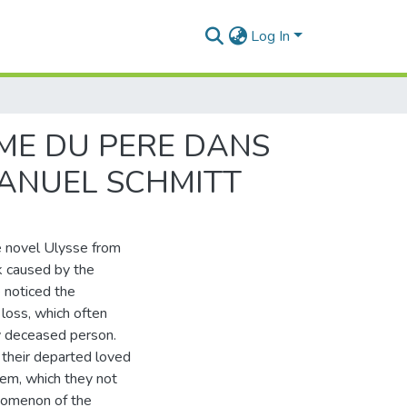
Log In
ME DU PERE DANS
ANUEL SCHMITT
he novel Ulysse from
k caused by the
 noticed the
loss, which often
y deceased person.
h their departed loved
em, which they not
enomenon of the