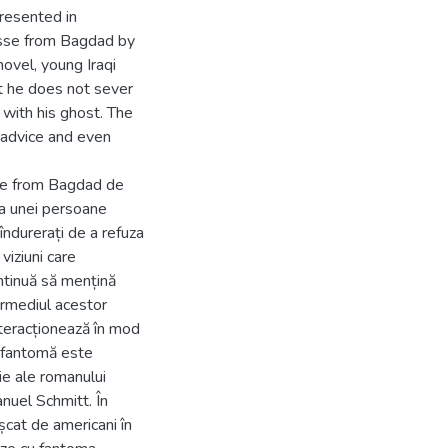
presented in
lysse from Bagdad by
ovel, young Iraqi
ut he does not sever
 with his ghost. The
 advice and even
sse from Bagdad de
a unei persoane
 îndurerați de a refuza
viziuni care
ontinuă să mențină
termediul acestor
interacționează în mod
e fantomă este
eie ale romanului
nuel Schmitt. În
ușcat de americani în