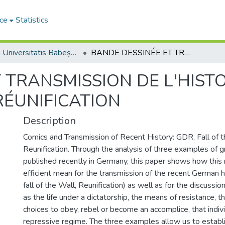
ce
Statistics
Studia Universitatis Babeș-Bolyai Philologia
BANDE DESSINÉE ET TRANSMISSION DE L'HISTOIRE RÉCENTE : RDA, CHUTE DU MUR ET RÉUNIFICATION
 TRANSMISSION DE L'HISTO
RÉUNIFICATION
Description
Comics and Transmission of Recent History: GDR, Fall of 
Reunification. Through the analysis of three examples of g
published recently in Germany, this paper shows how this
efficient mean for the transmission of the recent German hi
fall of the Wall, Reunification) as well as for the discussi
as the life under a dictatorship, the means of resistance, t
choices to obey, rebel or become an accomplice, that indi
repressive regime. The three examples allow us to establis