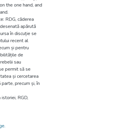
h on the one hand, and
hand.
te: RDG, căderea
dă desenată apărută
sursa în discuție se
tului recent al
recum și pentru
bilitățile de
 rebelii sau
ese permit să se
itatea și cercetarea
parte, precum și, în
 istoriei, RGD,
ge.