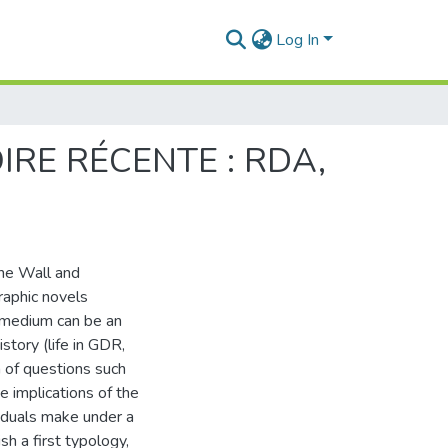
Log In
IRE RÉCENTE : RDA,
the Wall and
raphic novels
 medium can be an
story (life in GDR,
on of questions such
he implications of the
viduals make under a
h a first typology,