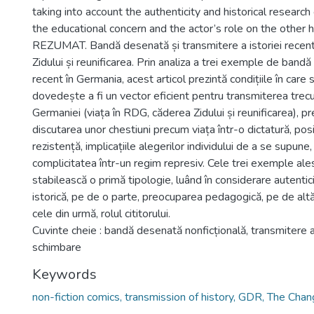
taking into account the authenticity and historical researc
the educational concern and the actor’s role on the other 
REZUMAT. Bandă desenată și transmitere a istoriei recen
Zidului și reunificarea. Prin analiza a trei exemple de ban
recent în Germania, acest articol prezintă condițiile în care 
dovedește a fi un vector eficient pentru transmiterea trecu
Germaniei (viața în RDG, căderea Zidului și reunificarea), p
discutarea unor chestiuni precum viața într-o dictatură, posi
rezistență, implicațiile alegerilor individului de a se supune,
complicitatea într-un regim represiv. Cele trei exemple al
stabilească o primă tipologie, luând în considerare autentic
istorică, pe de o parte, preocuparea pedagogică, pe de altă 
cele din urmă, rolul cititorului.
Cuvinte cheie : bandă desenată nonficțională, transmitere a
schimbare
Keywords
non-fiction comics, transmission of history, GDR, The Chan