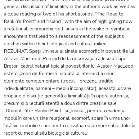
general discussion of liminality in the author’s work as well as
a close reading of two of his short stories, “The Road to
Rankin’s Point” and “Island”, with the aim of highlighting how
a relational, ecomorphic self-arises in the wake of symbolic
encounters that lead to a reassessment of the subject’s
position within their biological and cultural milieu.
REZUMAT. Spații liminale și sinele ecomorfic în povestirile lui
Alistair MacLeod. Pornind de la observația că Insula Cape
Breton, cadrul natural tipic al povestirilor lui Alistair MacLeod,
este o „zonă de frontieră” situată la intersecția unor
elemente complementare (trecut - prezent, tradiție -
individualitate, oameni – mediu înconjurător), această lucrare
propune o discuție generală a liminalității în opera autorului,
precum și o lectură atentă a două dintre creațiile sale,
„Drumul către Rankin Point” și „Insula”, pentru a evidenția
modul în care un sine relațional, ecomorf, apare în urma unor
întâlniri simbolice care duc la reevaluarea poziției subiectului în
raport cu mediul său biologic și cultural.