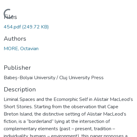
Loading...
Files
454.pdf
(249.72 KB)
Authors
MORE, Octavian
Publisher
Babeș-Bolyai University / Cluj University Press
Description
Liminal Spaces and the Ecomorphic Self in Alistair MacLeod’s
Short Stories. Starting from the observation that Cape
Breton Island, the distinctive setting of Alistair MacLeod’s
fiction, is a “borderland” lying at the intersection of
complementary elements (past – present, tradition –
individuality, humans – environment), this paper proposes a