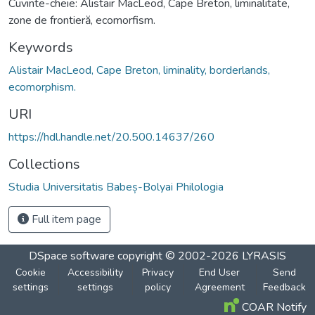
Cuvinte-cheie: Alistair MacLeod, Cape Breton, liminalitate,
zone de frontieră, ecomorfism.
Keywords
Alistair MacLeod, Cape Breton, liminality, borderlands,
ecomorphism.
URI
https://hdl.handle.net/20.500.14637/260
Collections
Studia Universitatis Babeș-Bolyai Philologia
Full item page
DSpace software
copyright © 2002-2026
LYRASIS
Cookie
Accessibility
Privacy
End User
Send
settings
settings
policy
Agreement
Feedback
COAR Notify