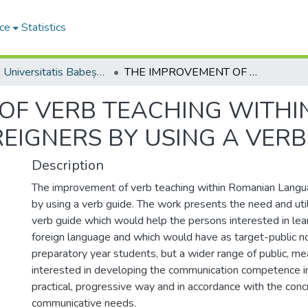
ce
Statistics
Studia Universitatis Babeș-Bolyai Philologia
THE IMPROVEMENT OF VERB TEACHING WITHIN ROMANIAN LANGUAGE FOR FOREIGNERS BY USING A VERB GUIDE
OF VERB TEACHING WITH
EIGNERS BY USING A VERB
Description
The improvement of verb teaching within Romanian Langu
by using a verb guide. The work presents the need and util
verb guide which would help the persons interested in le
foreign language and which would have as target-public no
preparatory year students, but a wider range of public, m
interested in developing the communication competence in
practical, progressive way and in accordance with the con
communicative needs.