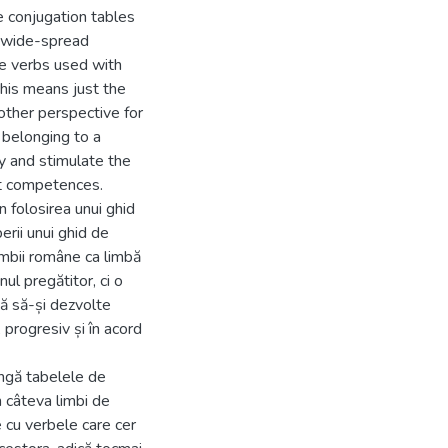
e conjugation tables
al wide-spread
he verbs used with
this means just the
other perspective for
 belonging to a
fy and stimulate the
ent competences.
n folosirea unui ghid
erii unui ghid de
limbii române ca limbă
nul pregătitor, ci o
tă să-și dezvolte
progresiv și în acord
ângă tabelele de
n câteva limbi de
e cu verbele care cer