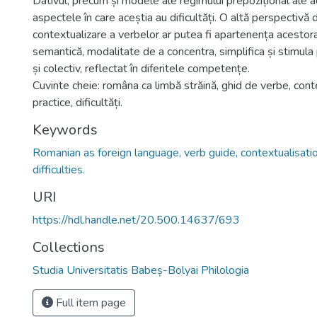
Dativul, precum și modele ale regimului prepozițional ale a
aspectele în care aceștia au dificultăți. O altă perspectivă 
contextualizare a verbelor ar putea fi apartenența acestora
semantică, modalitate de a concentra, simplifica și stimula 
și colectiv, reflectat în diferitele competențe.
Cuvinte cheie: româna ca limbă străină, ghid de verbe, cont
practice, dificultăți.
Keywords
Romanian as foreign language, verb guide, contextualisatio
difficulties.
URI
https://hdl.handle.net/20.500.14637/693
Collections
Studia Universitatis Babeș-Bolyai Philologia
Full item page