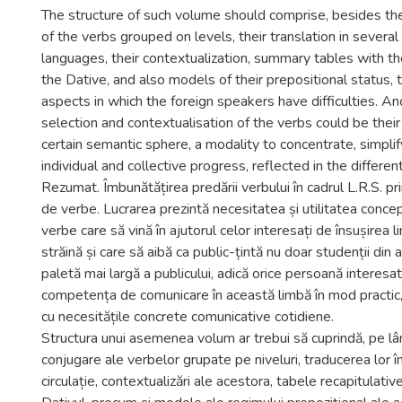
The structure of such volume should comprise, besides th
of the verbs grouped on levels, their translation in sever
languages, their contextualization, summary tables with t
the Dative, and also models of their prepositional status, 
aspects in which the foreign speakers have difficulties. An
selection and contextualisation of the verbs could be their
certain semantic sphere, a modality to concentrate, simpli
individual and collective progress, reflected in the differ
Rezumat. Îmbunătățirea predării verbului în cadrul L.R.S. pri
de verbe. Lucrarea prezintă necesitatea și utilitatea concep
verbe care să vină în ajutorul celor interesați de însușirea 
străină și care să aibă ca public-țintă nu doar studenții din a
paletă mai largă a publicului, adică orice persoană interesa
competența de comunicare în această limbă în mod practic, 
cu necesitățile concrete comunicative cotidiene.
Structura unui asemenea volum ar trebui să cuprindă, pe l
conjugare ale verbelor grupate pe niveluri, traducerea lor î
circulație, contextualizări ale acestora, tabele recapitulativ