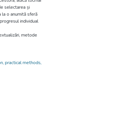
cestora, adică tocmai
de selectarea și
 la o anumită sferă
progresul individual
extualizări, metode
n, practical methods,