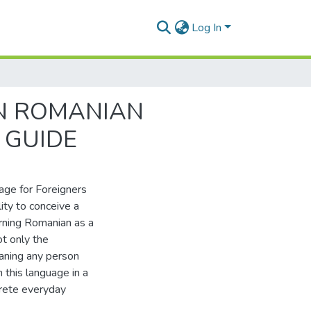
Log In
IN ROMANIAN
 GUIDE
age for Foreigners
ity to conceive a
arning Romanian as a
t only the
eaning any person
 this language in a
crete everyday