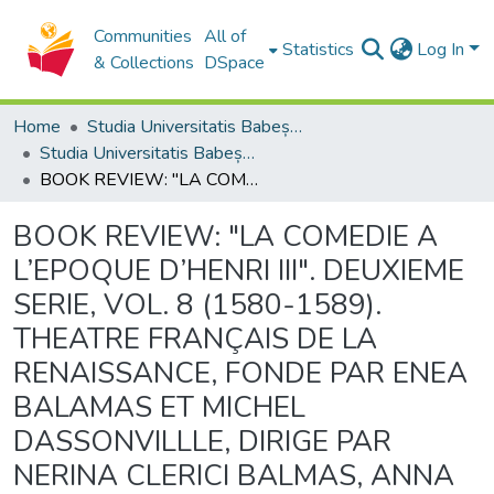
Communities
All of
Statistics
Log In
& Collections
DSpace
Home
Studia Universitatis Babeș-Bolyai Collection
Studia Universitatis Babeș-Bolyai Philologia
BOOK REVIEW: "LA COMEDIE A L’EPOQUE D’HENRI III". DEUXIEME SERIE, VOL. 8 (1580-1589). THEATRE FRANÇAIS DE LA RENAISSANCE, FONDE PAR ENEA BALAMAS ET MICHEL DASSONVILLLE, DIRIGE PAR NERINA CLERICI BALMAS, ANNA BETTONI, MAGDA CAMPANINI, CONCETTA CAVALLINI, ROSANNA GORRIS CARNOS, MICHELE MASTROIANNI, MARIANGELA MIOTTI, FLORENCE, LEO S. OLSCHKI EDITORE, 2017, 682 P.
BOOK REVIEW: "LA COMEDIE A
L’EPOQUE D’HENRI III". DEUXIEME
SERIE, VOL. 8 (1580-1589).
THEATRE FRANÇAIS DE LA
RENAISSANCE, FONDE PAR ENEA
BALAMAS ET MICHEL
DASSONVILLLE, DIRIGE PAR
NERINA CLERICI BALMAS, ANNA