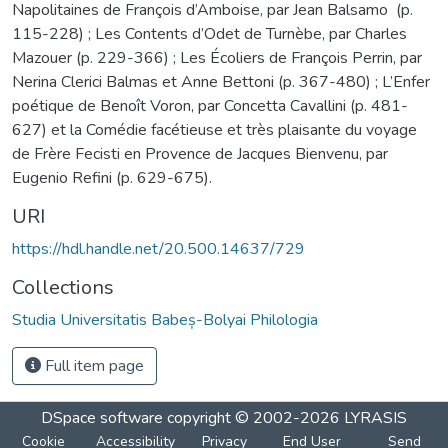
Napolitaines de François d’Amboise, par Jean Balsamo (p.
115-228) ; Les Contents d’Odet de Turnèbe, par Charles
Mazouer (p. 229-366) ; Les Écoliers de François Perrin, par
Nerina Clerici Balmas et Anne Bettoni (p. 367-480) ; L’Enfer
poétique de Benoît Voron, par Concetta Cavallini (p. 481-
627) et la Comédie facétieuse et très plaisante du voyage
de Frère Fecisti en Provence de Jacques Bienvenu, par
Eugenio Refini (p. 629-675).
URI
https://hdl.handle.net/20.500.14637/729
Collections
Studia Universitatis Babeș-Bolyai Philologia
Full item page
DSpace software
copyright © 2002-2026
LYRASIS
Cookie
Accessibility
Privacy
End User
Send