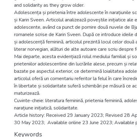
and solidarity as they grow older.
Adolescența și prietenia între adolescente în narațiunile sc
și Karin Sveen. Articolul analizează poveștile inițiatice ale 
adolescente, având ca punct de pornire două nuvele de Bjør
romanele scrise de Karin Sveen. După ce introduce ideile d
și adolescență feminină, articolul prezintă locul celor două 
literar norvegian, alături de alte autoare care scriu despre
Mai departe, acesta evidențiază rolul mediului familial și soc
prieteniilor adolescentine din lucrările alese, precum și rela
bazate pe aspectul exterior, ce determină loialitatea adoles
articolul oferă un comentariu referitor la felul în care încr
în libertate și solidaritate suferă schimbări pe măsură ce a
maturizează.
Cuvinte-cheie: literatura feminină, prietenia feminină, adol
narațiune inițiatică, solidaritate.
Article history: Received 29 January 2023; Revised 28 A
30 May 2023; Available online 23 June 2023; Available p
Keywords