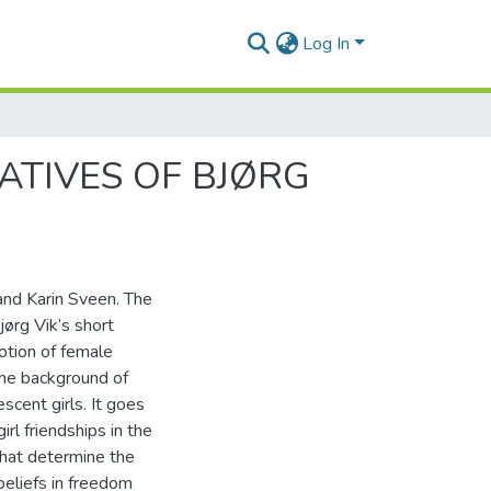
Log In
ATIVES OF BJØRG
 and Karin Sveen. The
jørg Vik’s short
notion of female
 the background of
cent girls. It goes
rl friendships in the
that determine the
 beliefs in freedom