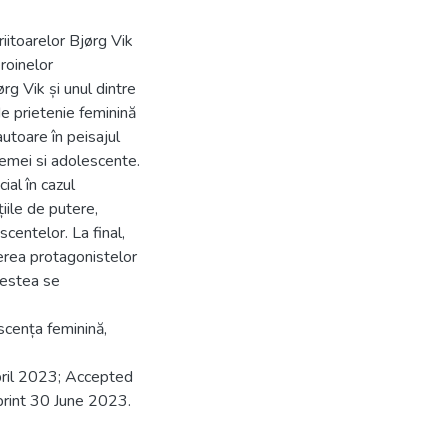
riitoarelor Bjørg Vik
eroinelor
g Vik și unul dintre
e prietenie feminină
autoare în peisajul
 femei si adolescente.
ial în cazul
țiile de putere,
centelor. La final,
ederea protagonistelor
cestea se
escența feminină,
pril 2023; Accepted
rint 30 June 2023.