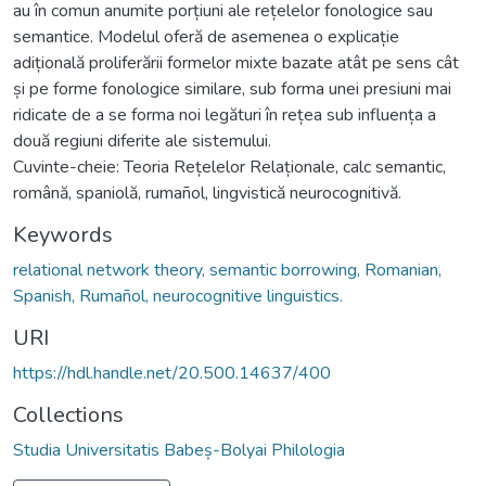
au în comun anumite porțiuni ale rețelelor fonologice sau
semantice. Modelul oferă de asemenea o explicație
adițională proliferării formelor mixte bazate atât pe sens cât
și pe forme fonologice similare, sub forma unei presiuni mai
ridicate de a se forma noi legături în rețea sub influența a
două regiuni diferite ale sistemului.
Cuvinte-cheie: Teoria Rețelelor Relaționale, calc semantic,
română, spaniolă, rumañol, lingvistică neurocognitivă.
Keywords
relational network theory, semantic borrowing, Romanian,
Spanish, Rumañol, neurocognitive linguistics.
URI
https://hdl.handle.net/20.500.14637/400
Collections
Studia Universitatis Babeș-Bolyai Philologia