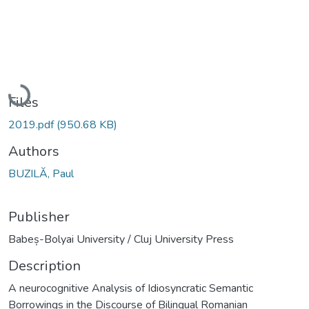
Loading...
Files
2019.pdf
(950.68 KB)
Authors
BUZILĂ, Paul
Publisher
Babeș-Bolyai University / Cluj University Press
Description
A neurocognitive Analysis of Idiosyncratic Semantic
Borrowings in the Discourse of Bilingual Romanian