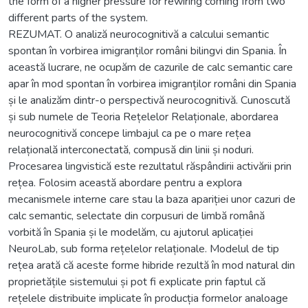
the form of a higher pressure for rewiring coming from two
different parts of the system.
REZUMAT. O analiză neurocognitivă a calcului semantic
spontan în vorbirea imigranților români bilingvi din Spania. În
această lucrare, ne ocupăm de cazurile de calc semantic care
apar în mod spontan în vorbirea imigranților români din Spania
și le analizăm dintr-o perspectivă neurocognitivă. Cunoscută
și sub numele de Teoria Rețelelor Relaționale, abordarea
neurocognitivă concepe limbajul ca pe o mare rețea
relațională interconectată, compusă din linii și noduri.
Procesarea lingvistică este rezultatul răspândirii activării prin
rețea. Folosim această abordare pentru a explora
mecanismele interne care stau la baza apariției unor cazuri de
calc semantic, selectate din corpusuri de limbă română
vorbită în Spania și le modelăm, cu ajutorul aplicației
NeuroLab, sub forma rețelelor relaționale. Modelul de tip
rețea arată că aceste forme hibride rezultă în mod natural din
proprietățile sistemului și pot fi explicate prin faptul că
rețelele distribuite implicate în producția formelor analoage