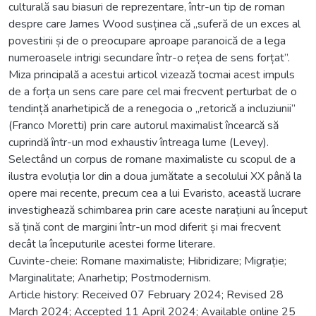
culturală sau biasuri de reprezentare, într-un tip de roman
despre care James Wood susținea că „suferă de un exces al
povestirii și de o preocupare aproape paranoică de a lega
numeroasele intrigi secundare într-o rețea de sens forțat”.
Miza principală a acestui articol vizează tocmai acest impuls
de a forța un sens care pare cel mai frecvent perturbat de o
tendință anarhetipică de a renegocia o „retorică a incluziunii”
(Franco Moretti) prin care autorul maximalist încearcă să
cuprindă într-un mod exhaustiv întreaga lume (Levey).
Selectând un corpus de romane maximaliste cu scopul de a
ilustra evoluția lor din a doua jumătate a secolului XX până la
opere mai recente, precum cea a lui Evaristo, această lucrare
investighează schimbarea prin care aceste narațiuni au început
să țină cont de margini într-un mod diferit și mai frecvent
decât la începuturile acestei forme literare.
Cuvinte-cheie: Romane maximaliste; Hibridizare; Migrație;
Marginalitate; Anarhetip; Postmodernism.
Article history: Received 07 February 2024; Revised 28
March 2024; Accepted 11 April 2024; Available online 25