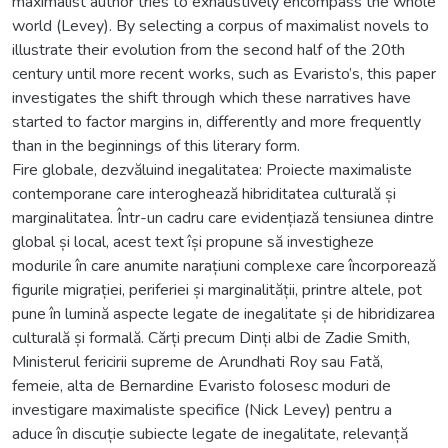
maximalist author tries to exhaustively encompass the whole
world (Levey). By selecting a corpus of maximalist novels to
illustrate their evolution from the second half of the 20th
century until more recent works, such as Evaristo’s, this paper
investigates the shift through which these narratives have
started to factor margins in, differently and more frequently
than in the beginnings of this literary form.
Fire globale, dezvăluind inegalitatea: Proiecte maximaliste
contemporane care interoghează hibriditatea culturală și
marginalitatea. Într-un cadru care evidențiază tensiunea dintre
global și local, acest text își propune să investigheze
modurile în care anumite narațiuni complexe care încorporează
figurile migrației, periferiei și marginalității, printre altele, pot
pune în lumină aspecte legate de inegalitate și de hibridizarea
culturală și formală. Cărți precum Dinți albi de Zadie Smith,
Ministerul fericirii supreme de Arundhati Roy sau Fată,
femeie, alta de Bernardine Evaristo folosesc moduri de
investigare maximaliste specifice (Nick Levey) pentru a
aduce în discuție subiecte legate de inegalitate, relevanță