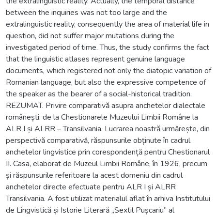
the extralinguistic reality. Actually, the temporal distance
between the inquiries was not too large and the
extralinguistic reality, consequently the area of material life in
question, did not suffer major mutations during the
investigated period of time. Thus, the study confirms the fact
that the linguistic atlases represent genuine language
documents, which registered not only the diatopic variation of
Romanian language, but also the expressive competence of
the speaker as the bearer of a social-historical tradition.
REZUMAT. Privire comparativă asupra anchetelor dialectale
românești: de la Chestionarele Muzeului Limbii Române la
ALR I și ALRR – Transilvania. Lucrarea noastră urmărește, din
perspectivă comparativă, răspunsurile obținute în cadrul
anchetelor lingvistice prin corespondență pentru Chestionarul
II. Casa, elaborat de Muzeul Limbii Române, în 1926, precum
și răspunsurile referitoare la acest domeniu din cadrul
anchetelor directe efectuate pentru ALR I și ALRR
Transilvania. A fost utilizat materialul aflat în arhiva Institutului
de Lingvistică și Istorie Literară „Sextil Pușcariu” al