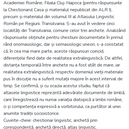
Academiei Române, Filiala Cluj-Napoca (pentru răspunsurile
la Chestionarul Casa și materialul nepublicat din ALR I),
precum și materialul din volumul III al Atlasului Lingvistic
Român pe Regiuni. Transilvania. S-au avut în vedere cinci
localități din Transilvania, comune celor trei anchete. Analizând
răspunsurile obținute pentru chestiuni documentate în primul
rând onomasiologic, dar și semasiologic uneori, s-a constatat
că, în cea mai mare parte, aceste răspunsuri coincid,
diferențele fiind date de realitatea extralingvistică. De altfel,
distanța temporală între anchete nu a fost atât de mare, iar
realitatea extralingvistică, respectiv domeniul vieții materiale
pus în discuție nu a suferit mutații majore în acest interval de
timp. Se confirmă, și cu ocazia acestui studiu, faptul că
atlasele lingvistice reprezintă adevărate documente de limbă,
care înregistrează nu numai variația diatopică a limbii române,
ci și competența expresivă a vorbitorului, ca purtător al unei
anumite tradiții socioistorice.
Cuvinte-cheie: chestionar lingvistic, anchetă prin
corespondență, anchetă directă, atlas lingvistic,