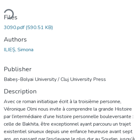
ding...
Files
3090.pdf
(590.51 KB)
Authors
ILIEȘ, Simona
Publisher
Babeș-Bolyai University / Cluj University Press
Description
Avec ce roman initiatique écrit à la troisième personne,
Véronique Olmi nous invite à comprendre la grande Histoire
par l’intermédiaire d’une histoire personnelle bouleversante :
celle de Bakhita, être exceptionnel ayant parcouru un trajet
existentiel sinueux depuis une enfance heureuse avant sept
ans, en passant par l’esclavage le plus dur au Soudan, jusqu’à