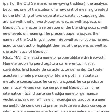
(part of the Old Germanic name-giving tradition), the analysis
becomes one of translation of a new unit of meaning created
by the blending of two separate concepts. Juxtaposing this
artifice with that of word-play, as well as with aspects of
Beowulf’s character, a reiteration of the blending occurs, with
new levels of meaning. The present paper analyzes the
names of the Old English poem Beowulf as functional names,
used to contrast or highlight themes of the poem, as well as
characteristics of Beowulf.
REZUMAT. O analiză a numelor proprii utilitare din Beowulf.
Numele proprii își pierd legătura cu referentul inițial al
cuvântului, fiind lipsite de caracterul lor semantic. Cu toate
acestea, numele personajelor literare pot fi analizate ca
metafore conceptuale, fie cu rol funcțional, fie ca predicate
semantice. Privind numele din poemul Beowulf ca nume
ditematice (făcând parte din tradiția numelor germanice
vechi), analiza devine în sine un exercițiu de traducere a unei
noi unități de sens creată prin amestecarea a doua concepte
diferite. Juxtapunerea acestui artificiu cu jocurile de cuvinte din