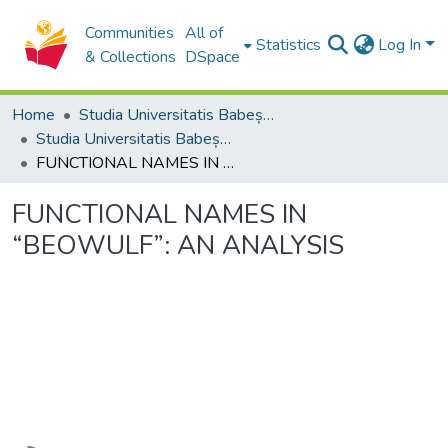
Communities
All of
Statistics
Log In
& Collections
DSpace
Home
Studia Universitatis Babeș-Bolyai Collection
Studia Universitatis Babeș-Bolyai Philologia
FUNCTIONAL NAMES IN “BEOWULF”: AN ANALYSIS
FUNCTIONAL NAMES IN
“BEOWULF”: AN ANALYSIS
Loading...