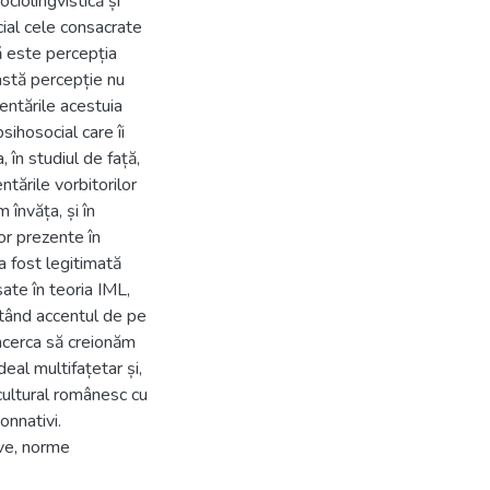
ociolingvistică și
cial cele consacrate
tă este percepția
eastă percepție nu
entările acestuia
psihosocial care îi
 în studiul de față,
tările vorbitorilor
 învăța, și în
or prezente în
 a fost legitimată
ate în teoria IML,
utând accentul de pe
încerca să creionăm
deal multifațetar și,
 cultural românesc cu
nonnativi.
ive, norme