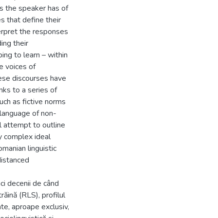
s the speaker has of
s that define their
terpret the responses
ing their
ing to learn – within
e voices of
hese discourses have
anks to a series of
such as fictive norms
erlanguage of non-
l attempt to outline
dy complex ideal
omanian linguistic
distanced
nci decenii de când
răină (RLS), profilul
ate, aproape exclusiv,