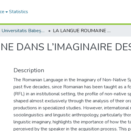
ce
Statistics
Studia Universitatis Babeș-Bolyai Philologia
LA LANGUE ROUMAINE DANS L’IMAGINAIRE DES LOCUTEURS NON NATIFS
NE DANS L’IMAGINAIRE D
Description
The Romanian Language in the Imaginary of Non-Native S
past five decades, since Romanian has been taught as a f
(RFL) in an institutional setting, the profile of non-native
shaped almost exclusively through the analysis of their or
productions in specialized studies. However, international 
sociolinguistics and linguistic anthropology, particularly t
linguistic imaginary, highlights the importance of how the 
perceived by the speaker in the acquisition process. This p