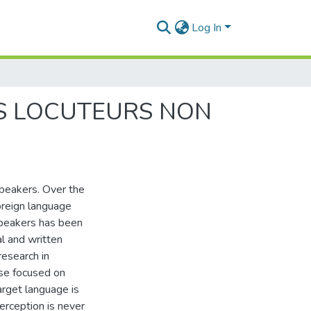
Log In
ES LOCUTEURS NON
peakers. Over the
oreign language
 speakers has been
al and written
research in
hose focused on
target language is
erception is never