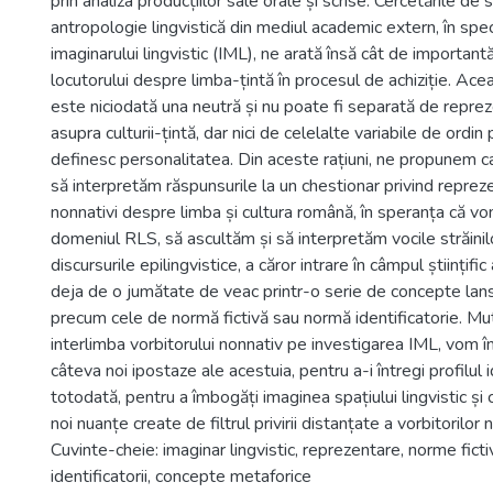
prin analiza producțiilor sale orale și scrise. Cercetările de s
antropologie lingvistică din mediul academic extern, în spe
imaginarului lingvistic (IML), ne arată însă cât de importan
locutorului despre limba-țintă în procesul de achiziție. Ac
este niciodată una neutră și nu poate fi separată de reprez
asupra culturii-țintă, dar nici de celelalte variabile de ordin 
definesc personalitatea. Din aceste rațiuni, ne propunem ca,
să interpretăm răspunsurile la un chestionar privind reprezen
nonnativi despre limba și cultura română, în speranța că vom
domeniul RLS, să ascultăm și să interpretăm vocile străinil
discursurile epilingvistice, a căror intrare în câmpul științific
deja de o jumătate de veac printr-o serie de concepte lans
precum cele de normă fictivă sau normă identificatorie. M
interlimba vorbitorului nonnativ pe investigarea IML, vom 
câteva noi ipostaze ale acestuia, pentru a-i întregi profilul i
totodată, pentru a îmbogăți imaginea spațiului lingvistic și
noi nuanțe create de filtrul privirii distanțate a vorbitorilor 
Cuvinte-cheie: imaginar lingvistic, reprezentare, norme fict
identificatorii, concepte metaforice