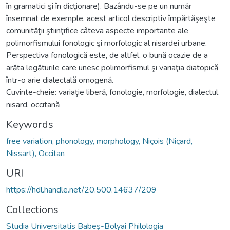
în gramatici şi în dicţionare). Bazându-se pe un număr
însemnat de exemple, acest articol descriptiv împărtăşeşte
comunităţii ştiinţifice câteva aspecte importante ale
polimorfismului fonologic şi morfologic al nisardei urbane.
Perspectiva fonologică este, de altfel, o bună ocazie de a
arăta legăturile care unesc polimorfismul şi variaţia diatopică
într-o arie dialectală omogenă.
Cuvinte-cheie: variaţie liberă, fonologie, morfologie, dialectul
nisard, occitană
Keywords
free variation, phonology, morphology, Niçois (Niçard,
Nissart), Occitan
URI
https://hdl.handle.net/20.500.14637/209
Collections
Studia Universitatis Babeș-Bolyai Philologia