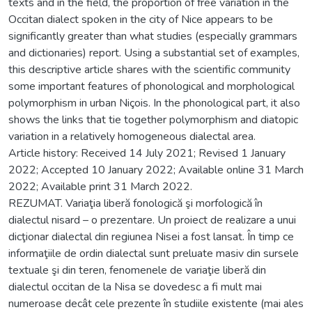
texts and in the field, the proportion of free variation in the
Occitan dialect spoken in the city of Nice appears to be
significantly greater than what studies (especially grammars
and dictionaries) report. Using a substantial set of examples,
this descriptive article shares with the scientific community
some important features of phonological and morphological
polymorphism in urban Niçois. In the phonological part, it also
shows the links that tie together polymorphism and diatopic
variation in a relatively homogeneous dialectal area.
Article history: Received 14 July 2021; Revised 1 January
2022; Accepted 10 January 2022; Available online 31 March
2022; Available print 31 March 2022.
REZUMAT. Variaţia liberă fonologică şi morfologică în
dialectul nisard – o prezentare. Un proiect de realizare a unui
dicţionar dialectal din regiunea Nisei a fost lansat. În timp ce
informaţiile de ordin dialectal sunt preluate masiv din sursele
textuale şi din teren, fenomenele de variaţie liberă din
dialectul occitan de la Nisa se dovedesc a fi mult mai
numeroase decât cele prezente în studiile existente (mai ales