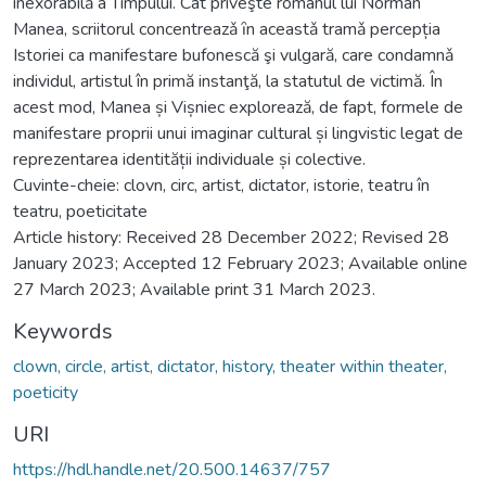
inexorabilă a Timpului. Cât priveşte romanul lui Norman
Manea, scriitorul concentreazǎ ȋn aceastǎ tramǎ percepția
Istoriei ca manifestare bufonescă şi vulgară, care condamnǎ
individul, artistul în primă instanţă, la statutul de victimă. În
acest mod, Manea și Vișniec explorează, de fapt, formele de
manifestare proprii unui imaginar cultural și lingvistic legat de
reprezentarea identității individuale și colective.
Cuvinte-cheie: clovn, circ, artist, dictator, istorie, teatru în
teatru, poeticitate
Article history: Received 28 December 2022; Revised 28
January 2023; Accepted 12 February 2023; Available online
27 March 2023; Available print 31 March 2023.
Keywords
clown, circle, artist, dictator, history, theater within theater,
poeticity
URI
https://hdl.handle.net/20.500.14637/757