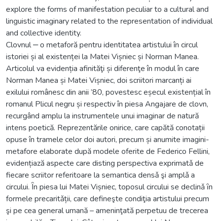
explore the forms of manifestation peculiar to a cultural and
linguistic imaginary related to the representation of individual
and collective identity.
Clovnul ‒ o metaforă pentru identitatea artistului în circul
istoriei și al existenței la Matei Vișniec și Norman Manea.
Articolul va evidenția afinităţi și diferenţe în modul în care
Norman Manea și Matei Vișniec, doi scriitori marcanți ai
exilului românesc din anii ’80, povestesc eșecul existențial în
romanul Plicul negru și respectiv în piesa Angajare de clovn,
recurgând amplu la instrumentele unui imaginar de natură
intens poetică. Reprezentările onirice, care capătă conotații
opuse în tramele celor doi autori, precum și anumite imagini-
metafore elaborate după modele oferite de Federico Fellini,
evidențiază aspecte care disting perspectiva exprimatǎ de
fiecare scriitor referitoare la semantica densǎ şi amplǎ a
circului. Ȋn piesa lui Matei Vișniec, toposul circului se declinǎ ȋn
formele precaritǎții, care defineşte condiţia artistului precum
şi pe cea general umană – ameninţată perpetuu de trecerea