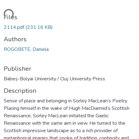
ding...
Files
2114.pdf
(231.16 KB)
Authors
ROGOBETE, Daniela
Publisher
Babeș-Bolyai University / Cluj University Press
Description
Sense of place and belonging in Sorley MacLean’s Poetry.
Placing himself in the wake of Hugh MacDiarmid’s Scottish
Renaissance, Sorley MacLean initiated the Gaelic
Renaissance with the same aim in view. He turned to the
Scottish impressive landscape as to a rich provider of
metaphorical images that spoke of tradition, continuity and