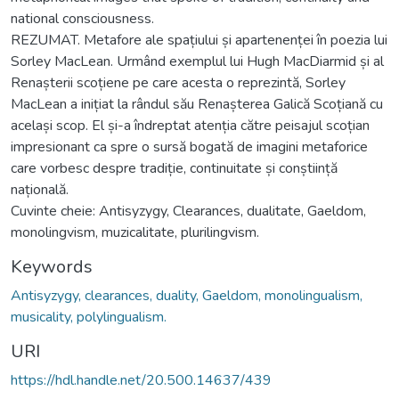
national consciousness.
REZUMAT. Metafore ale spațiului și apartenenței în poezia lui
Sorley MacLean. Urmând exemplul lui Hugh MacDiarmid și al
Renașterii scoțiene pe care acesta o reprezintă, Sorley
MacLean a inițiat la rândul său Renașterea Galică Scoțiană cu
același scop. El și-a îndreptat atenția către peisajul scoțian
impresionant ca spre o sursă bogată de imagini metaforice
care vorbesc despre tradiție, continuitate și conștiință
națională.
Cuvinte cheie: Antisyzygy, Clearances, dualitate, Gaeldom,
monolingvism, muzicalitate, plurilingvism.
Keywords
Antisyzygy, clearances, duality, Gaeldom, monolingualism,
musicality, polylingualism.
URI
https://hdl.handle.net/20.500.14637/439