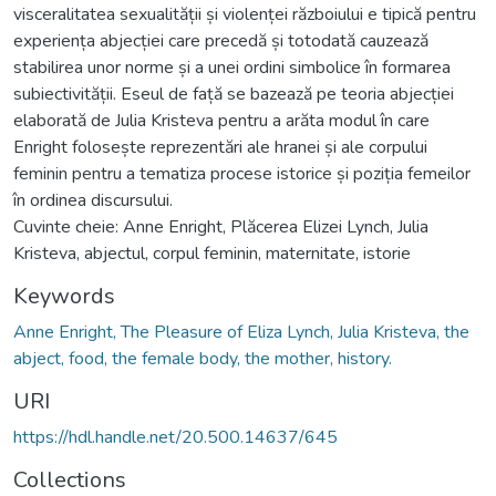
visceralitatea sexualității și violenței războiului e tipică pentru
experiența abjecției care precedă și totodată cauzează
stabilirea unor norme și a unei ordini simbolice în formarea
subiectivității. Eseul de față se bazează pe teoria abjecției
elaborată de Julia Kristeva pentru a arăta modul în care
Enright folosește reprezentări ale hranei și ale corpului
feminin pentru a tematiza procese istorice și poziția femeilor
în ordinea discursului.
Cuvinte cheie: Anne Enright, Plăcerea Elizei Lynch, Julia
Kristeva, abjectul, corpul feminin, maternitate, istorie
Keywords
Anne Enright, The Pleasure of Eliza Lynch, Julia Kristeva, the
abject, food, the female body, the mother, history.
URI
https://hdl.handle.net/20.500.14637/645
Collections