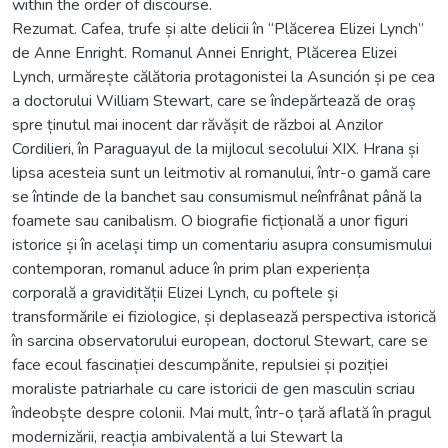
within the order of discourse.
Rezumat. Cafea, trufe și alte delicii în “Plăcerea Elizei Lynch”
de Anne Enright. Romanul Annei Enright, Plăcerea Elizei
Lynch, urmărește călătoria protagonistei la Asunción și pe cea
a doctorului William Stewart, care se îndepărtează de oraș
spre ținutul mai inocent dar răvășit de război al Anzilor
Cordilieri, în Paraguayul de la mijlocul secolului XIX. Hrana și
lipsa acesteia sunt un leitmotiv al romanului, într-o gamă care
se întinde de la banchet sau consumismul neînfrânat până la
foamete sau canibalism. O biografie ficțională a unor figuri
istorice și în același timp un comentariu asupra consumismului
contemporan, romanul aduce în prim plan experiența
corporală a gravidității Elizei Lynch, cu poftele și
transformările ei fiziologice, și deplasează perspectiva istorică
în sarcina observatorului european, doctorul Stewart, care se
face ecoul fascinației descumpănite, repulsiei și poziției
moraliste patriarhale cu care istoricii de gen masculin scriau
îndeobște despre colonii. Mai mult, într-o țară aflată în pragul
modernizării, reacția ambivalentă a lui Stewart la