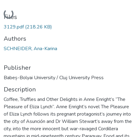
Loading...
Files
3129.pdf
(218.26 KB)
Authors
SCHNEIDER, Ana-Karina
Publisher
Babeș-Bolyai University / Cluj University Press
Description
Coffee, Truffles and Other Delights in Anne Enright’s “The
Pleasure of Eliza Lynch”. Anne Enright’s novel The Pleasure
of Eliza Lynch follows its pregnant protagonist’s journey into
the city of Asunción and Dr William Stewart’s away from the
city, into the more innocent but war-ravaged Cordillera
mountains in mid-nineteenth century Paraguay. Food and its