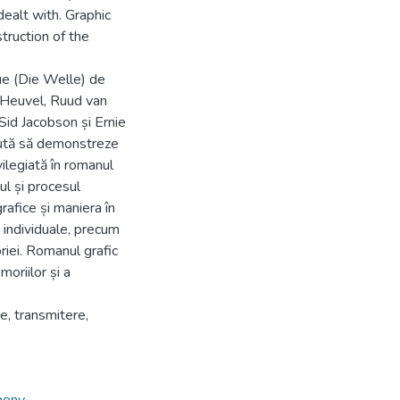
dealt with. Graphic
truction of the
ue (Die Welle) de
 Heuvel, Ruud van
Sid Jacobson și Ernie
aută să demonstreze
ilegiată în romanul
sul și procesul
afice și maniera în
i individuale, precum
oriei. Romanul grafic
moriilor și a
e, transmitere,