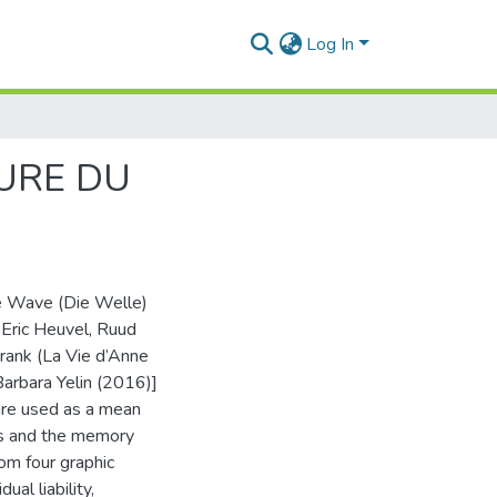
Log In
URE DU
e Wave (Die Welle)
Eric Heuvel, Ruud
rank (La Vie d’Anne
Barbara Yelin (2016)]
 are used as a mean
sis and the memory
rom four graphic
ual liability,