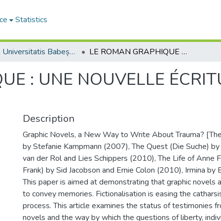
ce
Statistics
Studia Universitatis Babeș-Bolyai Philologia
LE ROMAN GRAPHIQUE : UNE NOUVELLE ÉCRITURE DU TRAUMATISME ?
UE : UNE NOUVELLE ÉCRIT
Description
Graphic Novels, a New Way to Write About Trauma? [Th
by Stefanie Kampmann (2007), The Quest (Die Suche) by 
van der Rol and Lies Schippers (2010), The Life of Anne F
Frank) by Sid Jacobson and Ernie Colon (2010), Irmina by 
This paper is aimed at demonstrating that graphic novels
to convey memories. Fictionalisation is easing the cathar
process. This article examines the status of testimonies f
novels and the way by which the questions of liberty, individ