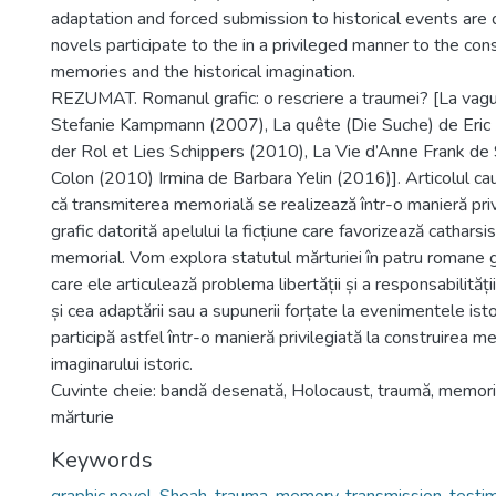
adaptation and forced submission to historical events are 
novels participate to the in a privileged manner to the cons
memories and the historical imagination.
REZUMAT. Romanul grafic: o rescriere a traumei? [La vag
Stefanie Kampmann (2007), La quête (Die Suche) de Eric
der Rol et Lies Schippers (2010), La Vie d’Anne Frank de 
Colon (2010) Irmina de Barbara Yelin (2016)]. Articolul c
că transmiterea memorială se realizează într-o manieră priv
grafic datorită apelului la ficțiune care favorizează catharsi
memorial. Vom explora statutul mărturiei în patru romane gr
care ele articulează problema libertății și a responsabilități
și cea adaptării sau a supunerii forțate la evenimentele ist
participă astfel într-o manieră privilegiată la construirea me
imaginarului istoric.
Cuvinte cheie: bandă desenată, Holocaust, traumă, memori
mărturie
Keywords