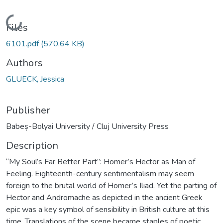
Loading...
Files
6101.pdf
(570.64 KB)
Authors
GLUECK, Jessica
Publisher
Babeș-Bolyai University / Cluj University Press
Description
“My Soul’s Far Better Part”: Homer’s Hector as Man of
Feeling. Eighteenth-century sentimentalism may seem
foreign to the brutal world of Homer’s Iliad. Yet the parting of
Hector and Andromache as depicted in the ancient Greek
epic was a key symbol of sensibility in British culture at this
time. Translations of the scene became staples of poetic