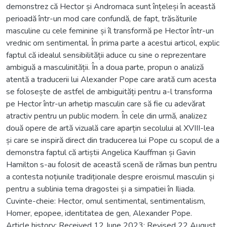
demonstrez că Hector și Andromaca sunt înțeleși în această
perioadă într-un mod care confundă, de fapt, trăsăturile
masculine cu cele feminine și îl transformă pe Hector într-un
vrednic om sentimental. În prima parte a acestui articol, explic
faptul că idealul sensibilității aduce cu sine o reprezentare
ambiguă a masculinității. În a doua parte, propun o analiză
atentă a traducerii lui Alexander Pope care arată cum acesta
se folosește de astfel de ambiguități pentru a-l transforma
pe Hector într-un arhetip masculin care să fie cu adevărat
atractiv pentru un public modern. În cele din urmă, analizez
două opere de artă vizuală care aparțin secolului al XVIII-lea
și care se inspiră direct din traducerea lui Pope cu scopul de a
demonstra faptul că artiștii Angelica Kauffman și Gavin
Hamilton s-au folosit de această scenă de rămas bun pentru
a contesta noțiunile tradiționale despre eroismul masculin și
pentru a sublinia tema dragostei și a simpatiei în Iliada.
Cuvinte-cheie: Hector, omul sentimental, sentimentalism,
Homer, epopee, identitatea de gen, Alexander Pope.
Article history: Received 12 June 2023; Revised 22 August