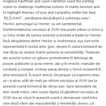
Angelica Kauffman and Gavin Hamilton used the parting
scene to challenge traditional notions of manly heroism and
to highlight themes of love and sympathy within the Iliad.
REZUMAT. „Jumătatea desăvârșită a sufletului meu“:
Hector, personajul lui Homer, ca om sentimental.
Sentimentalismul secolului al XVIII-lea poate părea cu totul și
cu totul străin de lumea violentă și brutală a Iliadei lui Homer.
Însă, despărțirea dintre Hector și Andromaca, așa cum este
reprezentată în textul antic grec, devine în cultura britanică de
mai târziu un simbol foarte puternic al sensibilității. Traduceri
ale acestei scene se găsesc pretutindeni în antologii de
poezie publicate la acea vreme, dar și în reviste, manuale de
conduită și romane. Același pasaj devine o temă recurentă în
arta neoclasică. În acest articol, îmi propun să explorez ceea
ce i-a atras atât de mult pe cititorii secolului al XVIII-lea la
această scenă homerică de rămas bun. Spre deosebire de
alte studii critice, care susțin faptul că gânditorii secolului al
XVIII-lea au văzut în această scenă o demarcare clară între
cele două sfere ale masculinității și feminității, doresc să