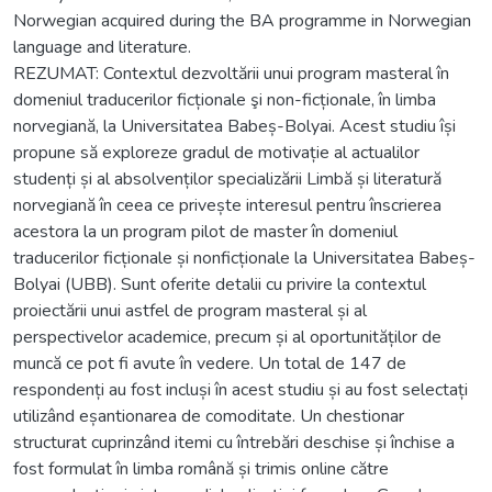
Norwegian acquired during the BA programme in Norwegian
language and literature.
REZUMAT: Contextul dezvoltării unui program masteral în
domeniul traducerilor ficționale şi non-ficționale, în limba
norvegiană, la Universitatea Babeș-Bolyai. Acest studiu își
propune să exploreze gradul de motivație al actualilor
studenți și al absolvenților specializării Limbă și literatură
norvegiană în ceea ce privește interesul pentru înscrierea
acestora la un program pilot de master în domeniul
traducerilor ficționale și nonficționale la Universitatea Babeș-
Bolyai (UBB). Sunt oferite detalii cu privire la contextul
proiectării unui astfel de program masteral și al
perspectivelor academice, precum și al oportunităților de
muncă ce pot fi avute în vedere. Un total de 147 de
respondenți au fost incluși în acest studiu și au fost selectați
utilizând eșantionarea de comoditate. Un chestionar
structurat cuprinzând itemi cu întrebări deschise și închise a
fost formulat în limba română și trimis online către