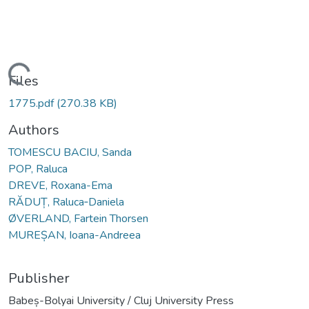
Loading...
Files
1775.pdf
(270.38 KB)
Authors
TOMESCU BACIU, Sanda
POP, Raluca
DREVE, Roxana-Ema
RĂDUȚ, Raluca‐Daniela
ØVERLAND, Fartein Thorsen
MUREȘAN, Ioana-Andreea
Publisher
Babeș-Bolyai University / Cluj University Press