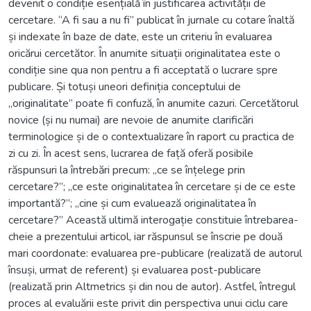
devenit o condiție esențială în justificarea activității de
cercetare. “A fi sau a nu fi” publicat în jurnale cu cotare înaltă
și indexate în baze de date, este un criteriu în evaluarea
oricărui cercetător. În anumite situații originalitatea este o
condiție sine qua non pentru a fi acceptată o lucrare spre
publicare. Și totuși uneori definiția conceptului de
„originalitate” poate fi confuză, în anumite cazuri. Cercetătorul
novice (și nu numai) are nevoie de anumite clarificări
terminologice și de o contextualizare în raport cu practica de
zi cu zi. În acest sens, lucrarea de față oferă posibile
răspunsuri la întrebări precum: „ce se înțelege prin
cercetare?”; „ce este originalitatea în cercetare și de ce este
importantă?”; „cine și cum evaluează originalitatea în
cercetare?” Această ultimă interogație constituie întrebarea-
cheie a prezentului articol, iar răspunsul se înscrie pe două
mari coordonate: evaluarea pre-publicare (realizată de autorul
însuși, urmat de referent) și evaluarea post-publicare
(realizată prin Altmetrics și din nou de autor). Astfel, întregul
proces al evaluării este privit din perspectiva unui ciclu care