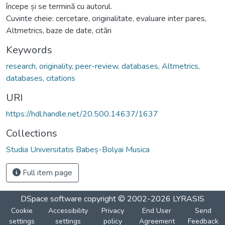
începe și se termină cu autorul.
Cuvinte cheie: cercetare, originalitate, evaluare inter pares,
Altmetrics, baze de date, citări
Keywords
research, originality, peer-review, databases, Altmetrics,
databases, citations
URI
https://hdl.handle.net/20.500.14637/1637
Collections
Studia Universitatis Babeș-Bolyai Musica
Full item page
DSpace software
copyright © 2002-2026
LYRASIS
Cookie
Accessibility
Privacy
End User
Send
settings
settings
policy
Agreement
Feedback