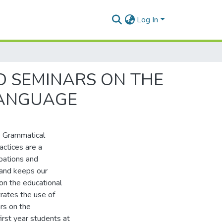
Log In
D SEMINARS ON THE
LANGUAGE
e Grammatical
actices are a
upations and
 and keeps our
on the educational
trates the use of
ars on the
irst year students at