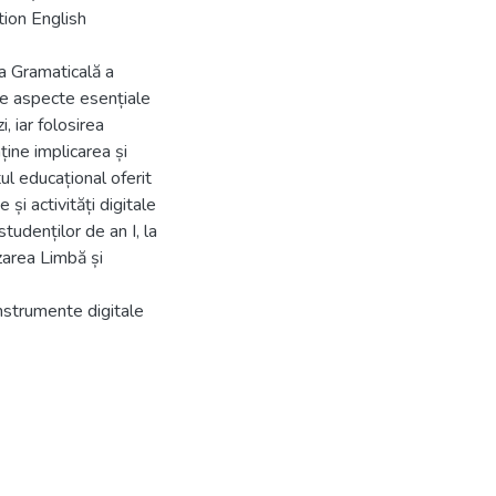
tion English
a Gramaticală a
uie aspecte esențiale
i, iar folosirea
ine implicarea și
ul educațional oferit
și activități digitale
tudenților de an I, la
zarea Limbă și
instrumente digitale