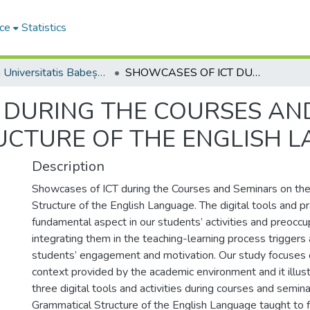
ce
Statistics
Studia Universitatis Babeș-Bolyai Philologia
SHOWCASES OF ICT DURING THE COURSES AND SEMINARS ON THE GRAMMATICAL STRUCTURE OF THE ENGLISH LANGUAGE
 DURING THE COURSES AN
CTURE OF THE ENGLISH 
Description
Showcases of ICT during the Courses and Seminars on th
Structure of the English Language. The digital tools and pr
fundamental aspect in our students’ activities and preocc
integrating them in the teaching-learning process triggers
students’ engagement and motivation. Our study focuses 
context provided by the academic environment and it illus
three digital tools and activities during courses and semin
Grammatical Structure of the English Language taught to f