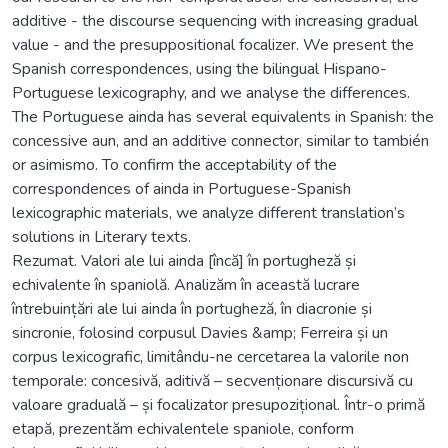
additive - the discourse sequencing with increasing gradual
value - and the presuppositional focalizer. We present the
Spanish correspondences, using the bilingual Hispano-
Portuguese lexicography, and we analyse the differences.
The Portuguese ainda has several equivalents in Spanish: the
concessive aun, and an additive connector, similar to también
or asimismo. To confirm the acceptability of the
correspondences of ainda in Portuguese-Spanish
lexicographic materials, we analyze different translation’s
solutions in Literary texts.
Rezumat. Valori ale lui ainda [încă] în portugheză și
echivalente în spaniolă. Analizăm în această lucrare
întrebuințări ale lui ainda în portugheză, în diacronie și
sincronie, folosind corpusul Davies &amp; Ferreira și un
corpus lexicografic, limitându-ne cercetarea la valorile non
temporale: concesivă, aditivă – secvenționare discursivă cu
valoare graduală – și focalizator presupozițional. Într-o primă
etapă, prezentăm echivalentele spaniole, conform