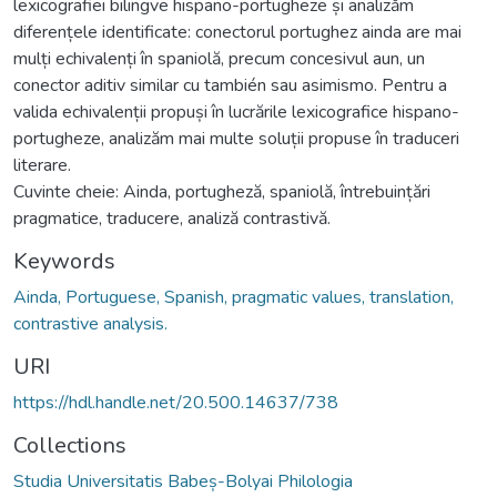
lexicografiei bilingve hispano-portugheze și analizăm
diferențele identificate: conectorul portughez ainda are mai
mulți echivalenți în spaniolă, precum concesivul aun, un
conector aditiv similar cu también sau asimismo. Pentru a
valida echivalenții propuși în lucrările lexicografice hispano-
portugheze, analizăm mai multe soluții propuse în traduceri
literare.
Cuvinte cheie: Ainda, portugheză, spaniolă, întrebuințări
pragmatice, traducere, analiză contrastivă.
Keywords
Ainda, Portuguese, Spanish, pragmatic values, translation,
contrastive analysis.
URI
https://hdl.handle.net/20.500.14637/738
Collections
Studia Universitatis Babeș-Bolyai Philologia