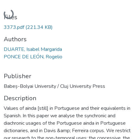
Loading...
Files
3373.pdf
(221.34 KB)
Authors
DUARTE, Isabel Margarida
PONCE DE LEÓN, Rogelio
Publisher
Babeș-Bolyai University / Cluj University Press
Description
Values of ainda [still] in Portuguese and their equivalents in
Spanish. In this paper we analyse the synchronic and
diachronic usages of the Portuguese ainda in Portuguese
dictionaries, and in Davis &amp; Ferreira corpus. We restrict
our research to the non-temporal uses: the concessive, the