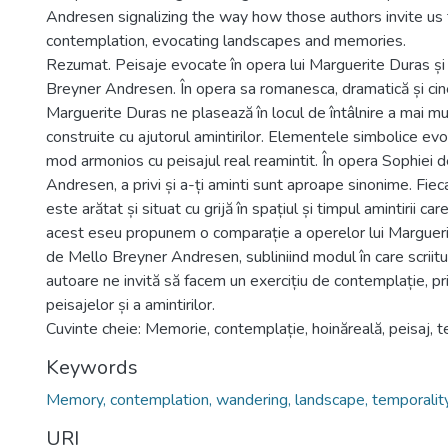
Andresen signalizing the way how those authors invite us 
contemplation, evocating landscapes and memories.
Rezumat. Peisaje evocate în opera lui Marguerite Duras și
Breyner Andresen. În opera sa romanesca, dramatică și ci
Marguerite Duras ne plasează în locul de întâlnire a mai mu
construite cu ajutorul amintirilor. Elementele simbolice evo
mod armonios cu peisajul real reamintit. În opera Sophiei 
Andresen, a privi și a-ți aminti sunt aproape sinonime. Fieca
este arătat și situat cu grijă în spațiul și timpul amintirii car
acest eseu propunem o comparație a operelor lui Margueri
de Mello Breyner Andresen, subliniind modul în care scriit
autoare ne invită să facem un exercițiu de contemplație, p
peisajelor și a amintirilor.
Cuvinte cheie: Memorie, contemplație, hoinăreală, peisaj, t
Keywords
Memory, contemplation, wandering, landscape, temporality
URI