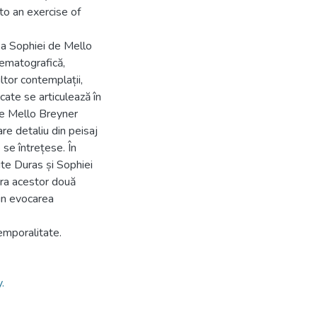
to an exercise of
 a Sophiei de Mello
nematografică,
ltor contemplații,
cate se articulează în
de Mello Breyner
re detaliu din peisaj
e se întrețese. În
te Duras și Sophiei
ura acestor două
rin evocarea
emporalitate.
.