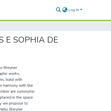
Log In
 E SOPHIA DE
lo Breyner
aphic works,
s, build with
in harmony with the
member are synonymic
 placed in the space
say we propose to
Mello Breyner