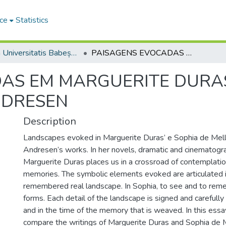
ce
Statistics
Studia Universitatis Babeș-Bolyai Philologia
PAISAGENS EVOCADAS EM MARGUERITE DURAS E SOPHIA DE MELLO BREYNER ANDRESEN
AS EM MARGUERITE DURAS
NDRESEN
Description
Landscapes evoked in Marguerite Duras’ e Sophia de Mel
Andresen’s works. In her novels, dramatic and cinematogr
Marguerite Duras places us in a crossroad of contemplation
memories. The symbolic elements evoked are articulated 
remembered real landscape. In Sophia, to see and to re
forms. Each detail of the landscape is signed and carefully
and in the time of the memory that is weaved. In this es
compare the writings of Marguerite Duras and Sophia de 